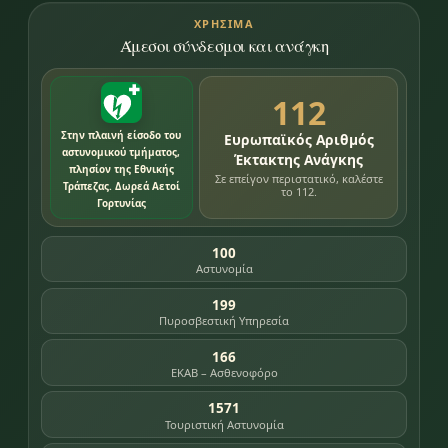
ΧΡΉΣΙΜΑ
Άμεσοι σύνδεσμοι και ανάγκη
112
Στην πλαινή είσοδο του
Ευρωπαϊκός Αριθμός
αστυνομικού τμήματος,
Έκτακτης Ανάγκης
πλησίον της Εθνικής
Σε επείγον περιστατικό, καλέστε
Τράπεζας. Δωρεά Αετοί
το 112.
Γορτυνίας
100
Αστυνομία
199
Πυροσβεστική Υπηρεσία
166
ΕΚΑΒ – Ασθενοφόρο
1571
Τουριστική Αστυνομία