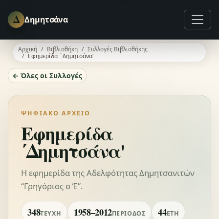
Δ
Δημητσάνα
Αρχική
Βιβλιοθήκη
Συλλογές Βιβλιοθήκης
Εφημερίδα ΄Δημητσάνα'
← Όλες οι Συλλογές
ΨΗΦΙΑΚΌ ΑΡΧΕΊΟ
Εφημερίδα
΄Δημητσάνα'
Η εφημερίδα της Αδελφότητας Δημητσανιτών
“Γρηγόριος ο Έ”.
348
1958–2012
44
ΤΕΎΧΗ
ΠΕΡΊΟΔΟΣ
ΈΤΗ