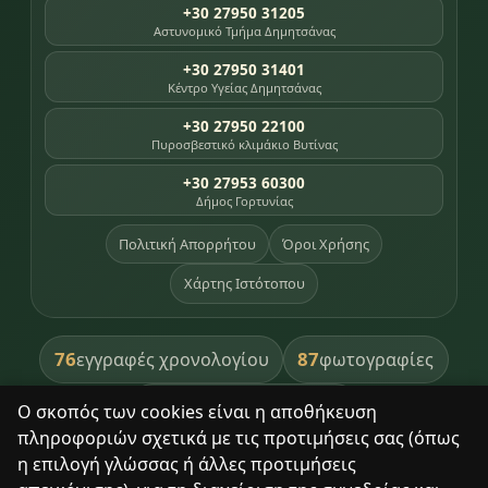
+30 27950 31205
Αστυνομικό Τμήμα Δημητσάνας
+30 27950 31401
Κέντρο Υγείας Δημητσάνας
+30 27950 22100
Πυροσβεστικό κλιμάκιο Βυτίνας
+30 27953 60300
Δήμος Γορτυνίας
Πολιτική Απορρήτου
Όροι Χρήσης
Χάρτης Ιστότοπου
76
87
εγγραφές χρονολογίου
φωτογραφίες
391
βιβλία βιβλιοθήκης
Ο σκοπός των cookies είναι η αποθήκευση
πληροφοριών σχετικά με τις προτιμήσεις σας (όπως
8
σημεία κληρονομιάς
η επιλογή γλώσσας ή άλλες προτιμήσεις