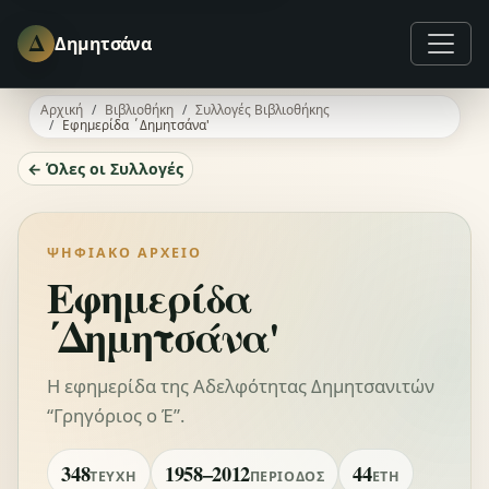
Δ
Δημητσάνα
Αρχική
Βιβλιοθήκη
Συλλογές Βιβλιοθήκης
Εφημερίδα ΄Δημητσάνα'
← Όλες οι Συλλογές
ΨΗΦΙΑΚΌ ΑΡΧΕΊΟ
Εφημερίδα
΄Δημητσάνα'
Η εφημερίδα της Αδελφότητας Δημητσανιτών
“Γρηγόριος ο Έ”.
348
1958–2012
44
ΤΕΎΧΗ
ΠΕΡΊΟΔΟΣ
ΈΤΗ