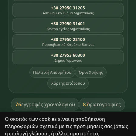
+30 27950 31205
Αστυνομικό Τμήμα Δημητσάνας
+30 27950 31401
Κέντρο Υγείας Δημητσάνας
+30 27950 22100
Πυροσβεστικό κλιμάκιο Βυτίνας
+30 27953 60300
Δήμος Γορτυνίας
Πολιτική Απορρήτου
Όροι Χρήσης
Χάρτης Ιστότοπου
76
87
εγγραφές χρονολογίου
φωτογραφίες
391
βιβλία βιβλιοθήκης
Ο σκοπός των cookies είναι η αποθήκευση
πληροφοριών σχετικά με τις προτιμήσεις σας (όπως
8
σημεία κληρονομιάς
η επιλογή γλώσσας ή άλλες προτιμήσεις