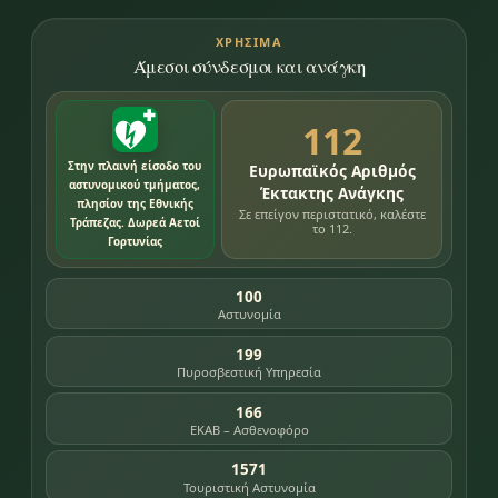
ΧΡΉΣΙΜΑ
Άμεσοι σύνδεσμοι και ανάγκη
112
Στην πλαινή είσοδο του
Ευρωπαϊκός Αριθμός
αστυνομικού τμήματος,
Έκτακτης Ανάγκης
πλησίον της Εθνικής
Σε επείγον περιστατικό, καλέστε
Τράπεζας. Δωρεά Αετοί
το 112.
Γορτυνίας
100
Αστυνομία
199
Πυροσβεστική Υπηρεσία
166
ΕΚΑΒ – Ασθενοφόρο
1571
Τουριστική Αστυνομία