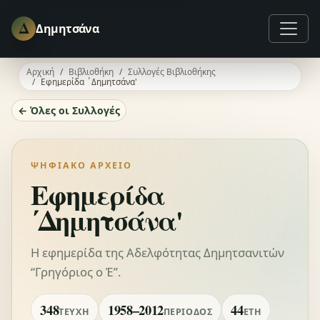
Δ
Δημητσάνα
Αρχική
Βιβλιοθήκη
Συλλογές Βιβλιοθήκης
Εφημερίδα ΄Δημητσάνα'
← Όλες οι Συλλογές
ΨΗΦΙΑΚΌ ΑΡΧΕΊΟ
Εφημερίδα
΄Δημητσάνα'
Η εφημερίδα της Αδελφότητας Δημητσανιτών
“Γρηγόριος ο Έ”.
348
1958–2012
44
ΤΕΎΧΗ
ΠΕΡΊΟΔΟΣ
ΈΤΗ