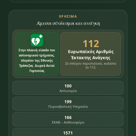
ΧΡΉΣΙΜΑ
Άμεσοι σύνδεσμοι και ανάγκη
112
Στην πλαινή είσοδο του
Ευρωπαϊκός Αριθμός
αστυνομικού τμήματος,
Έκτακτης Ανάγκης
πλησίον της Εθνικής
Σε επείγον περιστατικό, καλέστε
Τράπεζας. Δωρεά Αετοί
το 112.
Γορτυνίας
100
Αστυνομία
199
Πυροσβεστική Υπηρεσία
166
ΕΚΑΒ – Ασθενοφόρο
1571