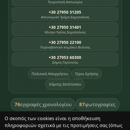
Τουριστική Αστυνομία
+30 27950 31205
Αστυνομικό Τμήμα Δημητσάνας
+30 27950 31401
Κέντρο Υγείας Δημητσάνας
+30 27950 22100
Πυροσβεστικό κλιμάκιο Βυτίνας
+30 27953 60300
Δήμος Γορτυνίας
Πολιτική Απορρήτου
Όροι Χρήσης
Χάρτης Ιστότοπου
76
87
εγγραφές χρονολογίου
φωτογραφίες
391
βιβλία βιβλιοθήκης
Ο σκοπός των cookies είναι η αποθήκευση
πληροφοριών σχετικά με τις προτιμήσεις σας (όπως
8
σημεία κληρονομιάς