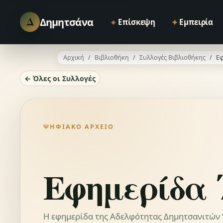
Δ
Δημητσάνα
⌖
✦
Επίσκεψη
Εμπειρία
Αρχική
Βιβλιοθήκη
Συλλογές Βιβλιοθήκης
Εφ
← Όλες οι Συλλογές
ΨΗΦΙΑΚΌ ΑΡΧΕΊΟ
Εφημερίδα 
Η εφημερίδα της Αδελφότητας Δημητσανιτών “