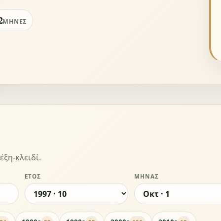
2
ΜΉΝΕΣ
έξη-κλειδί.
ΈΤΟΣ
ΜΉΝΑΣ