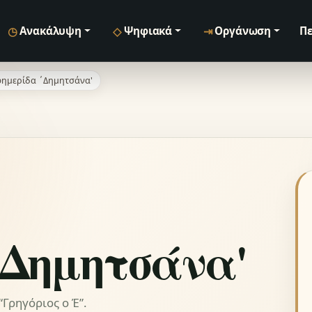
◷
◇
⇥
Ανακάλυψη
Ψηφιακά
Οργάνωση
Πε
ημερίδα ΄Δημητσάνα'
΄Δημητσάνα'
Γρηγόριος ο Έ”.