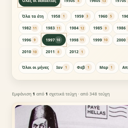
Όλες οι δεκαετίες
1950s
1960s
1970s
4
13
Όλα τα έτη
1958
1959
1960
19
1
3
5
1982
1983
1984
1985
1986
11
11
12
9
1996
1997
1998
1999
2000
9
10
11
10
2010
2011
2012
10
8
1
Όλοι οι μήνες
Ιαν
Φεβ
Μαρ
Απ
1
1
1
Εμφάνιση
1
από
1
σχετικά τεύχη
· από 348 τεύχη