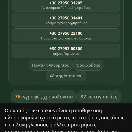
+30 27950 31205
Αστυνομικό Τμήμα Δημητσάνας
+30 27950 31401
Κέντρο Υγείας Δημητσάνας
+30 27950 22100
Πυροσβεστικό κλιμάκιο Βυτίνας
+30 27953 60300
Δήμος Γορτυνίας
Πολιτική Απορρήτου
Όροι Χρήσης
Χάρτης Ιστότοπου
76
87
εγγραφές χρονολογίου
φωτογραφίες
391
βιβλία βιβλιοθήκης
Ο σκοπός των cookies είναι η αποθήκευση
πληροφοριών σχετικά με τις προτιμήσεις σας (όπως
8
σημεία κληρονομιάς
η επιλογή γλώσσας ή άλλες προτιμήσεις
απεικόνισης), για τη διαχείριση της συνεδρίας και