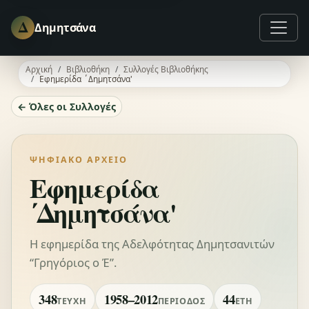
Δ
Δημητσάνα
Αρχική
Βιβλιοθήκη
Συλλογές Βιβλιοθήκης
Εφημερίδα ΄Δημητσάνα'
← Όλες οι Συλλογές
ΨΗΦΙΑΚΌ ΑΡΧΕΊΟ
Εφημερίδα
΄Δημητσάνα'
Η εφημερίδα της Αδελφότητας Δημητσανιτών
“Γρηγόριος ο Έ”.
348
1958–2012
44
ΤΕΎΧΗ
ΠΕΡΊΟΔΟΣ
ΈΤΗ