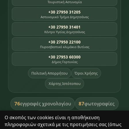
Τουριστική Αστυνομία
+30 27950 31205
Αστυνομικό Τμήμα Δημητσάνας
+30 27950 31401
Κέντρο Υγείας Δημητσάνας
+30 27950 22100
Πυροσβεστικό κλιμάκιο Βυτίνας
+30 27953 60300
Δήμος Γορτυνίας
Πολιτική Απορρήτου
Όροι Χρήσης
Χάρτης Ιστότοπου
76
87
εγγραφές χρονολογίου
φωτογραφίες
391
βιβλία βιβλιοθήκης
Ο σκοπός των cookies είναι η αποθήκευση
πληροφοριών σχετικά με τις προτιμήσεις σας (όπως
8
σημεία κληρονομιάς