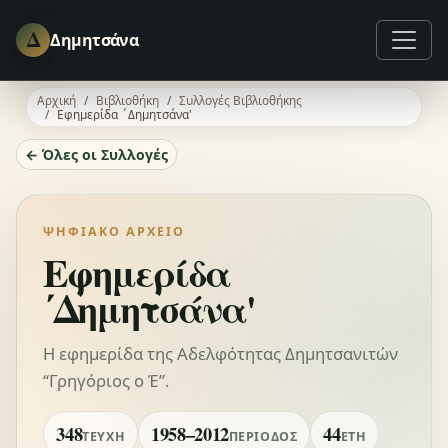
Δ
Δημητσάνα
Αρχική
Βιβλιοθήκη
Συλλογές Βιβλιοθήκης
Εφημερίδα ΄Δημητσάνα'
← Όλες οι Συλλογές
ΨΗΦΙΑΚΌ ΑΡΧΕΊΟ
Εφημερίδα
΄Δημητσάνα'
Η εφημερίδα της Αδελφότητας Δημητσανιτών
“Γρηγόριος ο Έ”.
348
1958–2012
44
ΤΕΎΧΗ
ΠΕΡΊΟΔΟΣ
ΈΤΗ