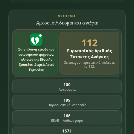
ΧΡΉΣΙΜΑ
Άμεσοι σύνδεσμοι και ανάγκη
112
Στην πλαινή είσοδο του
Ευρωπαϊκός Αριθμός
αστυνομικού τμήματος,
Έκτακτης Ανάγκης
πλησίον της Εθνικής
Σε επείγον περιστατικό, καλέστε
Τράπεζας. Δωρεά Αετοί
το 112.
Γορτυνίας
100
Αστυνομία
199
Πυροσβεστική Υπηρεσία
166
ΕΚΑΒ – Ασθενοφόρο
1571