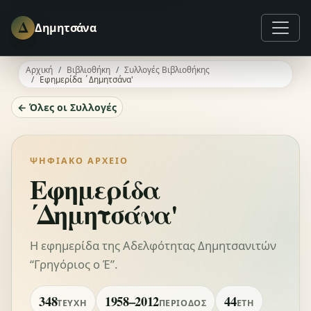
Δ
Δημητσάνα
Αρχική
Βιβλιοθήκη
Συλλογές Βιβλιοθήκης
Εφημερίδα ΄Δημητσάνα'
← Όλες οι Συλλογές
ΨΗΦΙΑΚΌ ΑΡΧΕΊΟ
Εφημερίδα
΄Δημητσάνα'
Η εφημερίδα της Αδελφότητας Δημητσανιτών
“Γρηγόριος ο Έ”.
348
1958–2012
44
ΤΕΎΧΗ
ΠΕΡΊΟΔΟΣ
ΈΤΗ