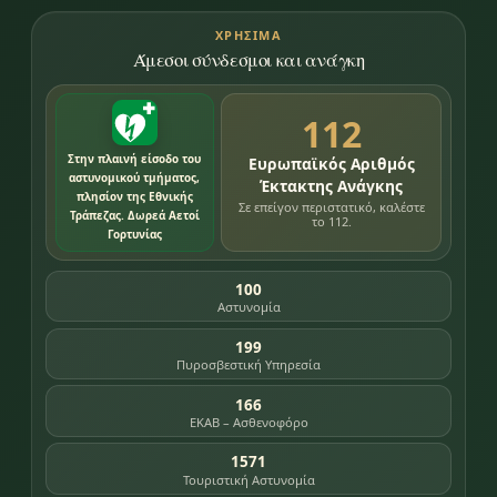
ΧΡΉΣΙΜΑ
Άμεσοι σύνδεσμοι και ανάγκη
112
Στην πλαινή είσοδο του
Ευρωπαϊκός Αριθμός
αστυνομικού τμήματος,
Έκτακτης Ανάγκης
πλησίον της Εθνικής
Σε επείγον περιστατικό, καλέστε
Τράπεζας. Δωρεά Αετοί
το 112.
Γορτυνίας
100
Αστυνομία
199
Πυροσβεστική Υπηρεσία
166
ΕΚΑΒ – Ασθενοφόρο
1571
Τουριστική Αστυνομία