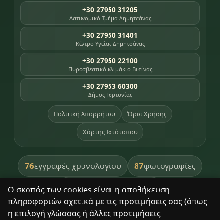
+30 27950 31205
Αστυνομικό Τμήμα Δημητσάνας
+30 27950 31401
Κέντρο Υγείας Δημητσάνας
+30 27950 22100
Πυροσβεστικό κλιμάκιο Βυτίνας
+30 27953 60300
Δήμος Γορτυνίας
Πολιτική Απορρήτου
Όροι Χρήσης
Χάρτης Ιστότοπου
76
87
εγγραφές χρονολογίου
φωτογραφίες
391
βιβλία βιβλιοθήκης
Ο σκοπός των cookies είναι η αποθήκευση
πληροφοριών σχετικά με τις προτιμήσεις σας (όπως
8
σημεία κληρονομιάς
η επιλογή γλώσσας ή άλλες προτιμήσεις