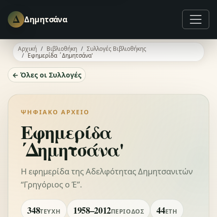
Δ
Δημητσάνα
Αρχική
Βιβλιοθήκη
Συλλογές Βιβλιοθήκης
Εφημερίδα ΄Δημητσάνα'
← Όλες οι Συλλογές
ΨΗΦΙΑΚΌ ΑΡΧΕΊΟ
Εφημερίδα
΄Δημητσάνα'
Η εφημερίδα της Αδελφότητας Δημητσανιτών
“Γρηγόριος ο Έ”.
348
1958–2012
44
ΤΕΎΧΗ
ΠΕΡΊΟΔΟΣ
ΈΤΗ