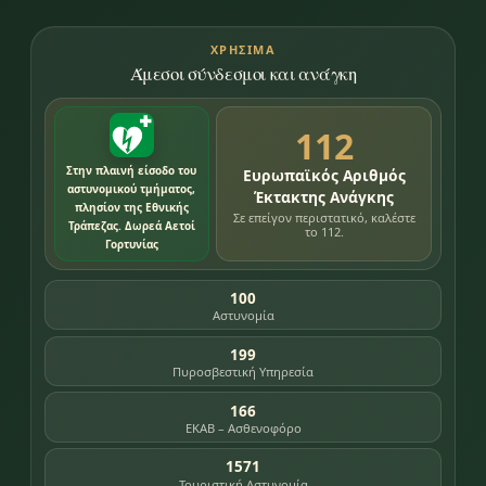
ΧΡΉΣΙΜΑ
Άμεσοι σύνδεσμοι και ανάγκη
112
Στην πλαινή είσοδο του
Ευρωπαϊκός Αριθμός
αστυνομικού τμήματος,
Έκτακτης Ανάγκης
πλησίον της Εθνικής
Σε επείγον περιστατικό, καλέστε
Τράπεζας. Δωρεά Αετοί
το 112.
Γορτυνίας
100
Αστυνομία
199
Πυροσβεστική Υπηρεσία
166
ΕΚΑΒ – Ασθενοφόρο
1571
Τουριστική Αστυνομία