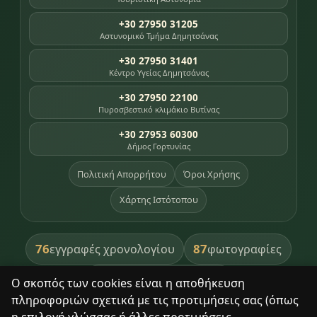
+30 27950 31205
Αστυνομικό Τμήμα Δημητσάνας
+30 27950 31401
Κέντρο Υγείας Δημητσάνας
+30 27950 22100
Πυροσβεστικό κλιμάκιο Βυτίνας
+30 27953 60300
Δήμος Γορτυνίας
Πολιτική Απορρήτου
Όροι Χρήσης
Χάρτης Ιστότοπου
76
87
εγγραφές χρονολογίου
φωτογραφίες
391
βιβλία βιβλιοθήκης
Ο σκοπός των cookies είναι η αποθήκευση
πληροφοριών σχετικά με τις προτιμήσεις σας (όπως
8
σημεία κληρονομιάς