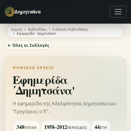
Δ
Δημητσάνα
Αρχική
Βιβλιοθήκη
Συλλογές Βιβλιοθήκης
Εφημερίδα ΄Δημητσάνα'
← Όλες οι Συλλογές
ΨΗΦΙΑΚΌ ΑΡΧΕΊΟ
Εφημερίδα
΄Δημητσάνα'
Η εφημερίδα της Αδελφότητας Δημητσανιτών
“Γρηγόριος ο Έ”.
348
1958–2012
44
ΤΕΎΧΗ
ΠΕΡΊΟΔΟΣ
ΈΤΗ