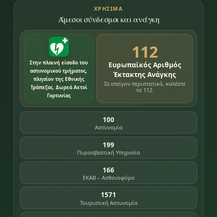
ΧΡΉΣΙΜΑ
Άμεσοι σύνδεσμοι και ανάγκη
112
Στην πλαινή είσοδο του
Ευρωπαϊκός Αριθμός
αστυνομικού τμήματος,
Έκτακτης Ανάγκης
πλησίον της Εθνικής
Σε επείγον περιστατικό, καλέστε
Τράπεζας. Δωρεά Αετοί
το 112.
Γορτυνίας
100
Αστυνομία
199
Πυροσβεστική Υπηρεσία
166
ΕΚΑΒ – Ασθενοφόρο
1571
Τουριστική Αστυνομία