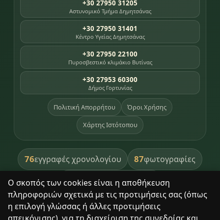
+30 27950 31205
Αστυνομικό Τμήμα Δημητσάνας
+30 27950 31401
Κέντρο Υγείας Δημητσάνας
+30 27950 22100
Πυροσβεστικό κλιμάκιο Βυτίνας
+30 27953 60300
Δήμος Γορτυνίας
Πολιτική Απορρήτου
Όροι Χρήσης
Χάρτης Ιστότοπου
76
87
εγγραφές χρονολογίου
φωτογραφίες
391
βιβλία βιβλιοθήκης
Ο σκοπός των cookies είναι η αποθήκευση
πληροφοριών σχετικά με τις προτιμήσεις σας (όπως
8
σημεία κληρονομιάς
η επιλογή γλώσσας ή άλλες προτιμήσεις
απεικόνισης), για τη διαχείριση της συνεδρίας και