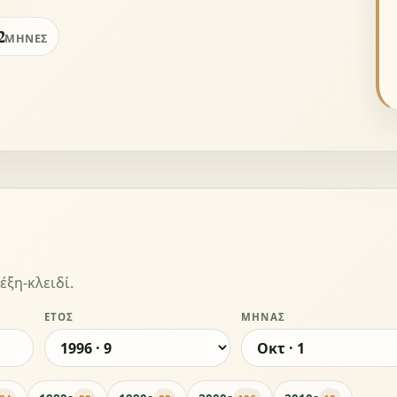
2
ΜΉΝΕΣ
έξη-κλειδί.
ΈΤΟΣ
ΜΉΝΑΣ