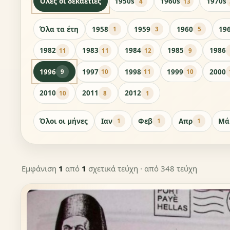
Όλες οι δεκαετίες
1950s
1960s
1970s
4
13
Όλα τα έτη
1958
1959
1960
19
1
3
5
1982
1983
1984
1985
1986
11
11
12
9
1996
1997
1998
1999
2000
9
10
11
10
2010
2011
2012
10
8
1
Όλοι οι μήνες
Ιαν
Φεβ
Απρ
Μά
1
1
1
Εμφάνιση
1
από
1
σχετικά τεύχη
· από 348 τεύχη