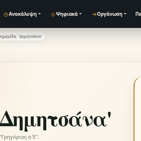
◷
◇
⇥
Ανακάλυψη
Ψηφιακά
Οργάνωση
Πε
ημερίδα ΄Δημητσάνα'
΄Δημητσάνα'
Γρηγόριος ο Έ”.