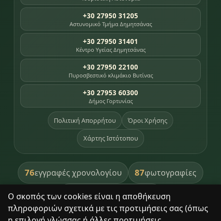
+30 27950 31205
Αστυνομικό Τμήμα Δημητσάνας
+30 27950 31401
Κέντρο Υγείας Δημητσάνας
+30 27950 22100
Πυροσβεστικό κλιμάκιο Βυτίνας
+30 27953 60300
Δήμος Γορτυνίας
Πολιτική Απορρήτου
Όροι Χρήσης
Χάρτης Ιστότοπου
76
87
εγγραφές χρονολογίου
φωτογραφίες
391
βιβλία βιβλιοθήκης
Ο σκοπός των cookies είναι η αποθήκευση
πληροφοριών σχετικά με τις προτιμήσεις σας (όπως
8
σημεία κληρονομιάς
η επιλογή γλώσσας ή άλλες προτιμήσεις