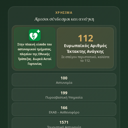
ΧΡΉΣΙΜΑ
Άμεσοι σύνδεσμοι και ανάγκη
112
Στην πλαινή είσοδο του
Ευρωπαϊκός Αριθμός
αστυνομικού τμήματος,
Έκτακτης Ανάγκης
πλησίον της Εθνικής
Σε επείγον περιστατικό, καλέστε
Τράπεζας. Δωρεά Αετοί
το 112.
Γορτυνίας
100
Αστυνομία
199
Πυροσβεστική Υπηρεσία
166
ΕΚΑΒ – Ασθενοφόρο
1571
Τουριστική Αστυνομία