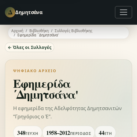
Δ
Δημητσάνα
Αρχική
Βιβλιοθήκη
Συλλογές Βιβλιοθήκης
Εφημερίδα ΄Δημητσάνα'
← Όλες οι Συλλογές
ΨΗΦΙΑΚΌ ΑΡΧΕΊΟ
Εφημερίδα
΄Δημητσάνα'
Η εφημερίδα της Αδελφότητας Δημητσανιτών
“Γρηγόριος ο Έ”.
348
1958–2012
44
ΤΕΎΧΗ
ΠΕΡΊΟΔΟΣ
ΈΤΗ