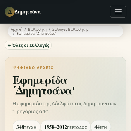
Δ
Δημητσάνα
Αρχική
Βιβλιοθήκη
Συλλογές Βιβλιοθήκης
Εφημερίδα ΄Δημητσάνα'
← Όλες οι Συλλογές
ΨΗΦΙΑΚΌ ΑΡΧΕΊΟ
Εφημερίδα
΄Δημητσάνα'
Η εφημερίδα της Αδελφότητας Δημητσανιτών
“Γρηγόριος ο Έ”.
348
1958–2012
44
ΤΕΎΧΗ
ΠΕΡΊΟΔΟΣ
ΈΤΗ