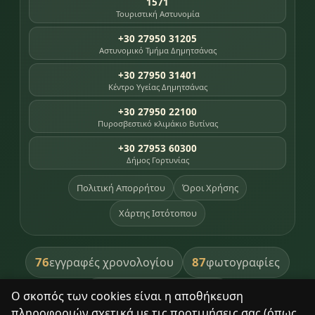
1571
Τουριστική Αστυνομία
+30 27950 31205
Αστυνομικό Τμήμα Δημητσάνας
+30 27950 31401
Κέντρο Υγείας Δημητσάνας
+30 27950 22100
Πυροσβεστικό κλιμάκιο Βυτίνας
+30 27953 60300
Δήμος Γορτυνίας
Πολιτική Απορρήτου
Όροι Χρήσης
Χάρτης Ιστότοπου
76
87
εγγραφές χρονολογίου
φωτογραφίες
391
βιβλία βιβλιοθήκης
Ο σκοπός των cookies είναι η αποθήκευση
πληροφοριών σχετικά με τις προτιμήσεις σας (όπως