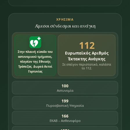
ΧΡΉΣΙΜΑ
Άμεσοι σύνδεσμοι και ανάγκη
112
Στην πλαινή είσοδο του
Ευρωπαϊκός Αριθμός
αστυνομικού τμήματος,
Έκτακτης Ανάγκης
πλησίον της Εθνικής
Σε επείγον περιστατικό, καλέστε
Τράπεζας. Δωρεά Αετοί
το 112.
Γορτυνίας
100
Αστυνομία
199
Πυροσβεστική Υπηρεσία
166
ΕΚΑΒ – Ασθενοφόρο