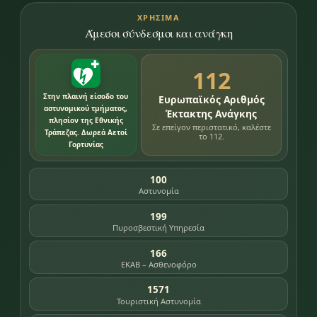
ΧΡΉΣΙΜΑ
Άμεσοι σύνδεσμοι και ανάγκη
112
Στην πλαινή είσοδο του
Ευρωπαϊκός Αριθμός
αστυνομικού τμήματος,
Έκτακτης Ανάγκης
πλησίον της Εθνικής
Σε επείγον περιστατικό, καλέστε
Τράπεζας. Δωρεά Αετοί
το 112.
Γορτυνίας
100
Αστυνομία
199
Πυροσβεστική Υπηρεσία
166
ΕΚΑΒ – Ασθενοφόρο
1571
Τουριστική Αστυνομία