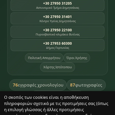
+30 27950 31205
Αστυνομικό Τμήμα Δημητσάνας
+30 27950 31401
Κέντρο Υγείας Δημητσάνας
+30 27950 22100
Πυροσβεστικό κλιμάκιο Βυτίνας
+30 27953 60300
Δήμος Γορτυνίας
Πολιτική Απορρήτου
Όροι Χρήσης
Χάρτης Ιστότοπου
76
87
εγγραφές χρονολογίου
φωτογραφίες
391
βιβλία βιβλιοθήκης
Ο σκοπός των cookies είναι η αποθήκευση
πληροφοριών σχετικά με τις προτιμήσεις σας (όπως
8
σημεία κληρονομιάς
η επιλογή γλώσσας ή άλλες προτιμήσεις