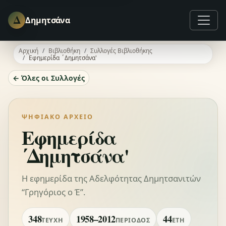
Δ
Δημητσάνα
Αρχική
Βιβλιοθήκη
Συλλογές Βιβλιοθήκης
Εφημερίδα ΄Δημητσάνα'
← Όλες οι Συλλογές
ΨΗΦΙΑΚΌ ΑΡΧΕΊΟ
Εφημερίδα
΄Δημητσάνα'
Η εφημερίδα της Αδελφότητας Δημητσανιτών
“Γρηγόριος ο Έ”.
348
1958–2012
44
ΤΕΎΧΗ
ΠΕΡΊΟΔΟΣ
ΈΤΗ