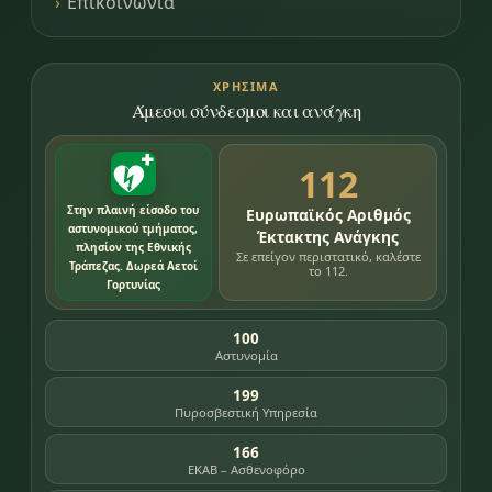
Επικοινωνία
ΧΡΉΣΙΜΑ
Άμεσοι σύνδεσμοι και ανάγκη
112
Στην πλαινή είσοδο του
Ευρωπαϊκός Αριθμός
αστυνομικού τμήματος,
Έκτακτης Ανάγκης
πλησίον της Εθνικής
Σε επείγον περιστατικό, καλέστε
Τράπεζας. Δωρεά Αετοί
το 112.
Γορτυνίας
100
Αστυνομία
199
Πυροσβεστική Υπηρεσία
166
ΕΚΑΒ – Ασθενοφόρο