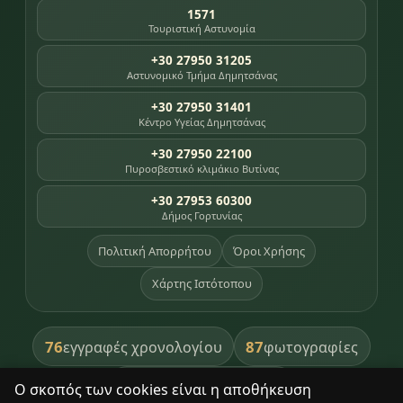
1571
Τουριστική Αστυνομία
+30 27950 31205
Αστυνομικό Τμήμα Δημητσάνας
+30 27950 31401
Κέντρο Υγείας Δημητσάνας
+30 27950 22100
Πυροσβεστικό κλιμάκιο Βυτίνας
+30 27953 60300
Δήμος Γορτυνίας
Πολιτική Απορρήτου
Όροι Χρήσης
Χάρτης Ιστότοπου
76
87
εγγραφές χρονολογίου
φωτογραφίες
391
βιβλία βιβλιοθήκης
Ο σκοπός των cookies είναι η αποθήκευση