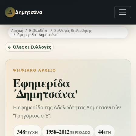
Δ
Δημητσάνα
Αρχική
Βιβλιοθήκη
Συλλογές Βιβλιοθήκης
Εφημερίδα ΄Δημητσάνα'
← Όλες οι Συλλογές
ΨΗΦΙΑΚΌ ΑΡΧΕΊΟ
Εφημερίδα
΄Δημητσάνα'
Η εφημερίδα της Αδελφότητας Δημητσανιτών
“Γρηγόριος ο Έ”.
348
1958–2012
44
ΤΕΎΧΗ
ΠΕΡΊΟΔΟΣ
ΈΤΗ