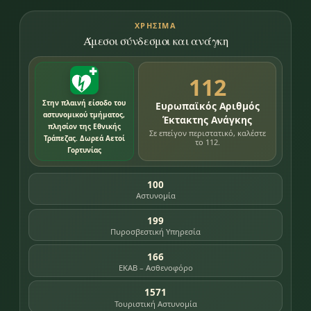
ΧΡΉΣΙΜΑ
Άμεσοι σύνδεσμοι και ανάγκη
112
Στην πλαινή είσοδο του
Ευρωπαϊκός Αριθμός
αστυνομικού τμήματος,
Έκτακτης Ανάγκης
πλησίον της Εθνικής
Σε επείγον περιστατικό, καλέστε
Τράπεζας. Δωρεά Αετοί
το 112.
Γορτυνίας
100
Αστυνομία
199
Πυροσβεστική Υπηρεσία
166
ΕΚΑΒ – Ασθενοφόρο
1571
Τουριστική Αστυνομία