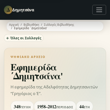
Δ
Δημητσάνα
Αρχική
Βιβλιοθήκη
Συλλογές Βιβλιοθήκης
Εφημερίδα ΄Δημητσάνα'
← Όλες οι Συλλογές
ΨΗΦΙΑΚΌ ΑΡΧΕΊΟ
Εφημερίδα
΄Δημητσάνα'
Η εφημερίδα της Αδελφότητας Δημητσανιτών
“Γρηγόριος ο Έ”.
348
1958–2012
44
ΤΕΎΧΗ
ΠΕΡΊΟΔΟΣ
ΈΤΗ