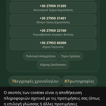
+30 27950 31205
Αστυνομικό Τμήμα Δημητσάνας
+30 27950 31401
Κέντρο Υγείας Δημητσάνας
+30 27950 22100
Πυροσβεστικό κλιμάκιο Βυτίνας
+30 27953 60300
Δήμος Γορτυνίας
Πολιτική Απορρήτου
Όροι Χρήσης
Χάρτης Ιστότοπου
76
87
εγγραφές χρονολογίου
φωτογραφίες
391
βιβλία βιβλιοθήκης
Ο σκοπός των cookies είναι η αποθήκευση
πληροφοριών σχετικά με τις προτιμήσεις σας (όπως
8
σημεία κληρονομιάς
η επιλογή γλώσσας ή άλλες προτιμήσεις