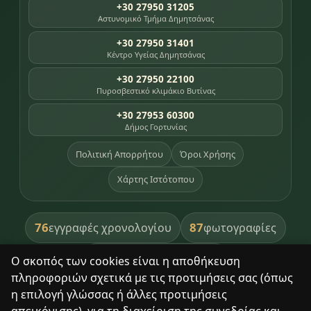
+30 27950 31205
Αστυνομικό Τμήμα Δημητσάνας
+30 27950 31401
Κέντρο Υγείας Δημητσάνας
+30 27950 22100
Πυροσβεστικό κλιμάκιο Βυτίνας
+30 27953 60300
Δήμος Γορτυνίας
Πολιτική Απορρήτου
Όροι Χρήσης
Χάρτης Ιστότοπου
76
87
εγγραφές χρονολογίου
φωτογραφίες
391
βιβλία βιβλιοθήκης
Ο σκοπός των cookies είναι η αποθήκευση
πληροφοριών σχετικά με τις προτιμήσεις σας (όπως
8
σημεία κληρονομιάς
η επιλογή γλώσσας ή άλλες προτιμήσεις