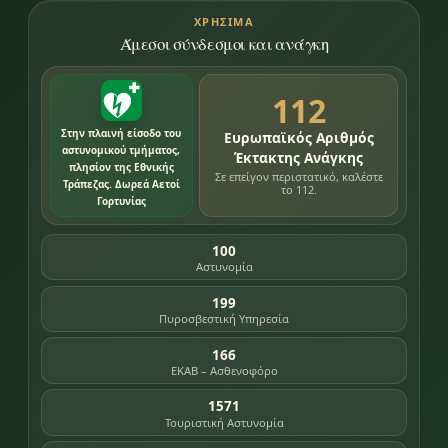
ΧΡΉΣΙΜΑ
Άμεσοι σύνδεσμοι και ανάγκη
112
Στην πλαινή είσοδο του
Ευρωπαϊκός Αριθμός
αστυνομικού τμήματος,
Έκτακτης Ανάγκης
πλησίον της Εθνικής
Σε επείγον περιστατικό, καλέστε
Τράπεζας. Δωρεά Αετοί
το 112.
Γορτυνίας
100
Αστυνομία
199
Πυροσβεστική Υπηρεσία
166
ΕΚΑΒ – Ασθενοφόρο
1571
Τουριστική Αστυνομία