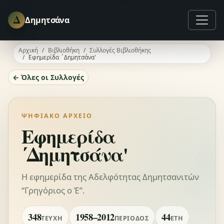
Δ
Δημητσάνα
Αρχική
Βιβλιοθήκη
Συλλογές Βιβλιοθήκης
Εφημερίδα ΄Δημητσάνα'
← Όλες οι Συλλογές
ΨΗΦΙΑΚΌ ΑΡΧΕΊΟ
Εφημερίδα
΄Δημητσάνα'
Η εφημερίδα της Αδελφότητας Δημητσανιτών
“Γρηγόριος ο Έ”.
348
1958–2012
44
ΤΕΎΧΗ
ΠΕΡΊΟΔΟΣ
ΈΤΗ