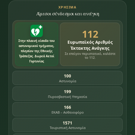
ΧΡΉΣΙΜΑ
Άμεσοι σύνδεσμοι και ανάγκη
112
Στην πλαινή είσοδο του
Ευρωπαϊκός Αριθμός
αστυνομικού τμήματος,
Έκτακτης Ανάγκης
πλησίον της Εθνικής
Σε επείγον περιστατικό, καλέστε
Τράπεζας. Δωρεά Αετοί
το 112.
Γορτυνίας
100
Αστυνομία
199
Πυροσβεστική Υπηρεσία
166
ΕΚΑΒ – Ασθενοφόρο
1571
Τουριστική Αστυνομία