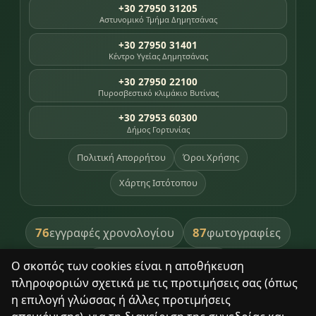
+30 27950 31205
Αστυνομικό Τμήμα Δημητσάνας
+30 27950 31401
Κέντρο Υγείας Δημητσάνας
+30 27950 22100
Πυροσβεστικό κλιμάκιο Βυτίνας
+30 27953 60300
Δήμος Γορτυνίας
Πολιτική Απορρήτου
Όροι Χρήσης
Χάρτης Ιστότοπου
76
87
εγγραφές χρονολογίου
φωτογραφίες
391
βιβλία βιβλιοθήκης
Ο σκοπός των cookies είναι η αποθήκευση
πληροφοριών σχετικά με τις προτιμήσεις σας (όπως
8
σημεία κληρονομιάς
η επιλογή γλώσσας ή άλλες προτιμήσεις