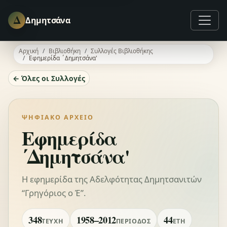
Δ
Δημητσάνα
Αρχική
Βιβλιοθήκη
Συλλογές Βιβλιοθήκης
Εφημερίδα ΄Δημητσάνα'
← Όλες οι Συλλογές
ΨΗΦΙΑΚΌ ΑΡΧΕΊΟ
Εφημερίδα
΄Δημητσάνα'
Η εφημερίδα της Αδελφότητας Δημητσανιτών
“Γρηγόριος ο Έ”.
348
1958–2012
44
ΤΕΎΧΗ
ΠΕΡΊΟΔΟΣ
ΈΤΗ