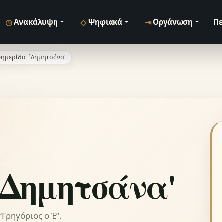
◷
◇
⇥
Ανακάλυψη
Ψηφιακά
Οργάνωση
Πε
ημερίδα ΄Δημητσάνα'
΄Δημητσάνα'
Γρηγόριος ο Έ”.