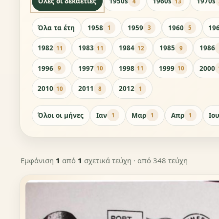
Όλες οι δεκαετίες
1950s
1960s
1970s
4
13
Όλα τα έτη
1958
1959
1960
19
1
3
5
1982
1983
1984
1985
1986
11
11
12
9
1996
1997
1998
1999
2000
9
10
11
10
2010
2011
2012
10
8
1
Όλοι οι μήνες
Ιαν
Μαρ
Απρ
Ιο
1
1
1
Εμφάνιση
1
από
1
σχετικά τεύχη
· από 348 τεύχη