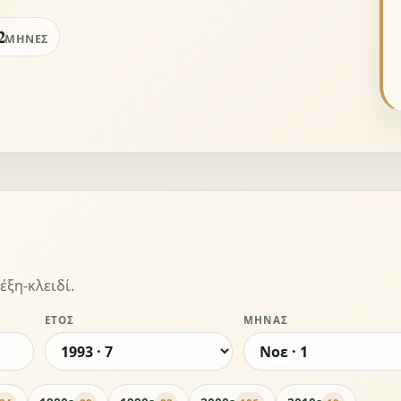
2
ΜΉΝΕΣ
έξη-κλειδί.
ΈΤΟΣ
ΜΉΝΑΣ