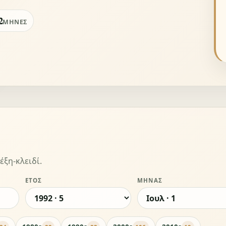
2
ΜΉΝΕΣ
έξη-κλειδί.
ΈΤΟΣ
ΜΉΝΑΣ