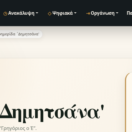
◷
◇
⇥
Ανακάλυψη
Ψηφιακά
Οργάνωση
Πε
ημερίδα ΄Δημητσάνα'
΄Δημητσάνα'
Γρηγόριος ο Έ”.