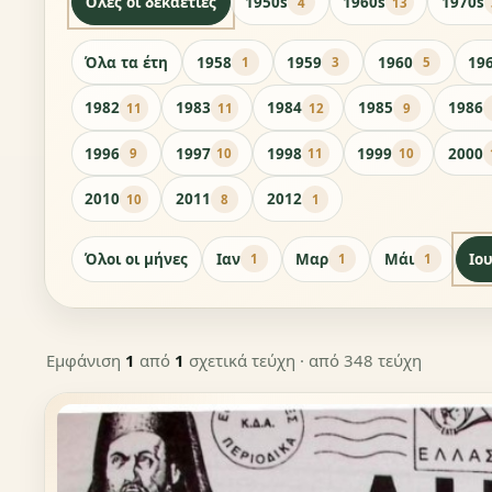
Όλες οι δεκαετίες
1950s
1960s
1970s
4
13
Όλα τα έτη
1958
1959
1960
19
1
3
5
1982
1983
1984
1985
1986
11
11
12
9
1996
1997
1998
1999
2000
9
10
11
10
2010
2011
2012
10
8
1
Όλοι οι μήνες
Ιαν
Μαρ
Μάι
Ιο
1
1
1
Εμφάνιση
1
από
1
σχετικά τεύχη
· από 348 τεύχη