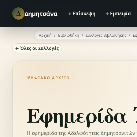
Δ
Δημητσάνα
⌖
✦
Επίσκεψη
Εμπειρία
Αρχική
Βιβλιοθήκη
Συλλογές Βιβλιοθήκης
Εφ
← Όλες οι Συλλογές
ΨΗΦΙΑΚΌ ΑΡΧΕΊΟ
Εφημερίδα 
Η εφημερίδα της Αδελφότητας Δημητσανιτών “