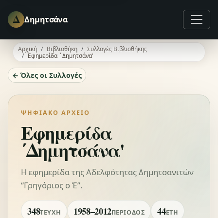
Δ
Δημητσάνα
Αρχική
Βιβλιοθήκη
Συλλογές Βιβλιοθήκης
Εφημερίδα ΄Δημητσάνα'
← Όλες οι Συλλογές
ΨΗΦΙΑΚΌ ΑΡΧΕΊΟ
Εφημερίδα
΄Δημητσάνα'
Η εφημερίδα της Αδελφότητας Δημητσανιτών
“Γρηγόριος ο Έ”.
348
1958–2012
44
ΤΕΎΧΗ
ΠΕΡΊΟΔΟΣ
ΈΤΗ