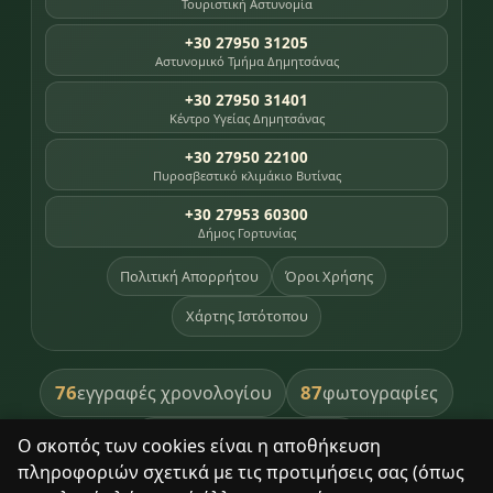
Τουριστική Αστυνομία
+30 27950 31205
Αστυνομικό Τμήμα Δημητσάνας
+30 27950 31401
Κέντρο Υγείας Δημητσάνας
+30 27950 22100
Πυροσβεστικό κλιμάκιο Βυτίνας
+30 27953 60300
Δήμος Γορτυνίας
Πολιτική Απορρήτου
Όροι Χρήσης
Χάρτης Ιστότοπου
76
87
εγγραφές χρονολογίου
φωτογραφίες
391
βιβλία βιβλιοθήκης
Ο σκοπός των cookies είναι η αποθήκευση
πληροφοριών σχετικά με τις προτιμήσεις σας (όπως
8
σημεία κληρονομιάς