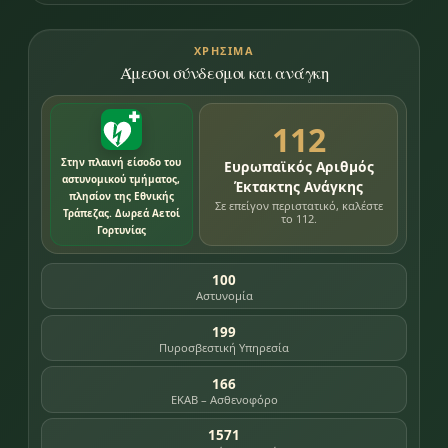
ΧΡΉΣΙΜΑ
Άμεσοι σύνδεσμοι και ανάγκη
112
Στην πλαινή είσοδο του
Ευρωπαϊκός Αριθμός
αστυνομικού τμήματος,
Έκτακτης Ανάγκης
πλησίον της Εθνικής
Σε επείγον περιστατικό, καλέστε
Τράπεζας. Δωρεά Αετοί
το 112.
Γορτυνίας
100
Αστυνομία
199
Πυροσβεστική Υπηρεσία
166
ΕΚΑΒ – Ασθενοφόρο
1571