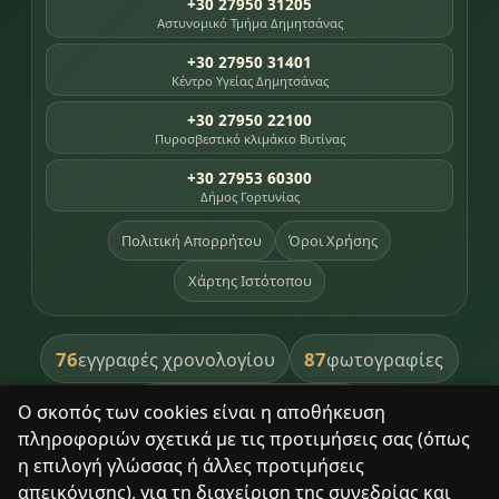
+30 27950 31205
Αστυνομικό Τμήμα Δημητσάνας
+30 27950 31401
Κέντρο Υγείας Δημητσάνας
+30 27950 22100
Πυροσβεστικό κλιμάκιο Βυτίνας
+30 27953 60300
Δήμος Γορτυνίας
Πολιτική Απορρήτου
Όροι Χρήσης
Χάρτης Ιστότοπου
76
87
εγγραφές χρονολογίου
φωτογραφίες
391
βιβλία βιβλιοθήκης
Ο σκοπός των cookies είναι η αποθήκευση
πληροφοριών σχετικά με τις προτιμήσεις σας (όπως
8
σημεία κληρονομιάς
η επιλογή γλώσσας ή άλλες προτιμήσεις
απεικόνισης), για τη διαχείριση της συνεδρίας και