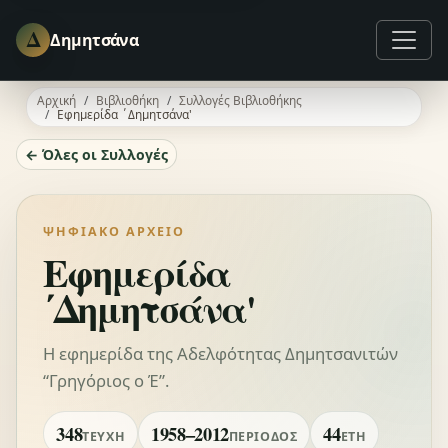
Δ
Δημητσάνα
Αρχική
Βιβλιοθήκη
Συλλογές Βιβλιοθήκης
Εφημερίδα ΄Δημητσάνα'
← Όλες οι Συλλογές
ΨΗΦΙΑΚΌ ΑΡΧΕΊΟ
Εφημερίδα
΄Δημητσάνα'
Η εφημερίδα της Αδελφότητας Δημητσανιτών
“Γρηγόριος ο Έ”.
348
1958–2012
44
ΤΕΎΧΗ
ΠΕΡΊΟΔΟΣ
ΈΤΗ