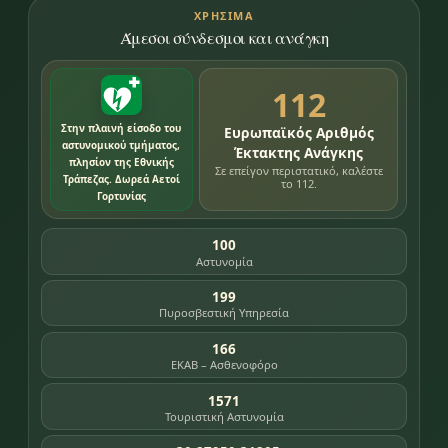
ΧΡΉΣΙΜΑ
Άμεσοι σύνδεσμοι και ανάγκη
112
Στην πλαινή είσοδο του
Ευρωπαϊκός Αριθμός
αστυνομικού τμήματος,
Έκτακτης Ανάγκης
πλησίον της Εθνικής
Σε επείγον περιστατικό, καλέστε
Τράπεζας. Δωρεά Αετοί
το 112.
Γορτυνίας
100
Αστυνομία
199
Πυροσβεστική Υπηρεσία
166
ΕΚΑΒ – Ασθενοφόρο
1571
Τουριστική Αστυνομία