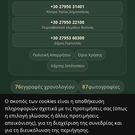
+30 27950 31401
Κέντρο Υγείας Δημητσάνας
+30 27950 22100
Πυροσβεστικό κλιμάκιο Βυτίνας
+30 27953 60300
Δήμος Γορτυνίας
Πολιτική Απορρήτου
Όροι Χρήσης
Χάρτης Ιστότοπου
76
87
εγγραφές χρονολογίου
φωτογραφίες
391
βιβλία βιβλιοθήκης
Ο σκοπός των cookies είναι η αποθήκευση
πληροφοριών σχετικά με τις προτιμήσεις σας (όπως
8
σημεία κληρονομιάς
η επιλογή γλώσσας ή άλλες προτιμήσεις
απεικόνισης), για τη διαχείριση της συνεδρίας και
για τη διευκόλυνση της περιήγησης.
Με σεβασμό στον τόπο και τους ανθρώπους του.