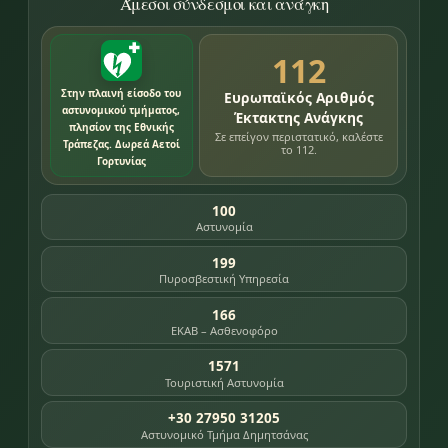
Άμεσοι σύνδεσμοι και ανάγκη
112
Στην πλαινή είσοδο του
Ευρωπαϊκός Αριθμός
αστυνομικού τμήματος,
Έκτακτης Ανάγκης
πλησίον της Εθνικής
Σε επείγον περιστατικό, καλέστε
Τράπεζας. Δωρεά Αετοί
το 112.
Γορτυνίας
100
Αστυνομία
199
Πυροσβεστική Υπηρεσία
166
ΕΚΑΒ – Ασθενοφόρο
1571
Τουριστική Αστυνομία
+30 27950 31205
Αστυνομικό Τμήμα Δημητσάνας