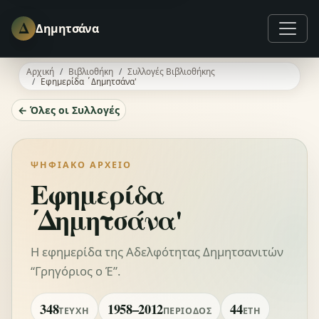
Δ
Δημητσάνα
Αρχική
Βιβλιοθήκη
Συλλογές Βιβλιοθήκης
Εφημερίδα ΄Δημητσάνα'
← Όλες οι Συλλογές
ΨΗΦΙΑΚΌ ΑΡΧΕΊΟ
Εφημερίδα
΄Δημητσάνα'
Η εφημερίδα της Αδελφότητας Δημητσανιτών
“Γρηγόριος ο Έ”.
348
1958–2012
44
ΤΕΎΧΗ
ΠΕΡΊΟΔΟΣ
ΈΤΗ