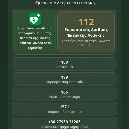
Άμεσοι σύνδεσμοι και ανάγκη
112
Στην πλαινή είσοδο του
Ευρωπαϊκός Αριθμός
αστυνομικού τμήματος,
Έκτακτης Ανάγκης
πλησίον της Εθνικής
Σε επείγον περιστατικό, καλέστε
Τράπεζας. Δωρεά Αετοί
το 112.
Γορτυνίας
100
Αστυνομία
199
Πυροσβεστική Υπηρεσία
166
ΕΚΑΒ – Ασθενοφόρο
1571
Τουριστική Αστυνομία
+30 27950 31205
Αστυνομικό Τμήμα Δημητσάνας