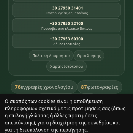
+30 27950 31401
Κέντρο Υγείας Δημητσάνας
+30 27950 22100
Πυροσβεστικό κλιμάκιο Βυτίνας
+30 27953 60300
Δήμος Γορτυνίας
Πολιτική Απορρήτου
Όροι Χρήσης
Χάρτης Ιστότοπου
76
87
εγγραφές χρονολογίου
φωτογραφίες
391
βιβλία βιβλιοθήκης
Ο σκοπός των cookies είναι η αποθήκευση
πληροφοριών σχετικά με τις προτιμήσεις σας (όπως
8
σημεία κληρονομιάς
η επιλογή γλώσσας ή άλλες προτιμήσεις
απεικόνισης), για τη διαχείριση της συνεδρίας και
για τη διευκόλυνση της περιήγησης.