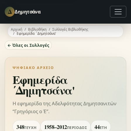
Δ
Δημητσάνα
Αρχική
Βιβλιοθήκη
Συλλογές Βιβλιοθήκης
Εφημερίδα ΄Δημητσάνα'
← Όλες οι Συλλογές
ΨΗΦΙΑΚΌ ΑΡΧΕΊΟ
Εφημερίδα
΄Δημητσάνα'
Η εφημερίδα της Αδελφότητας Δημητσανιτών
“Γρηγόριος ο Έ”.
348
1958–2012
44
ΤΕΎΧΗ
ΠΕΡΊΟΔΟΣ
ΈΤΗ