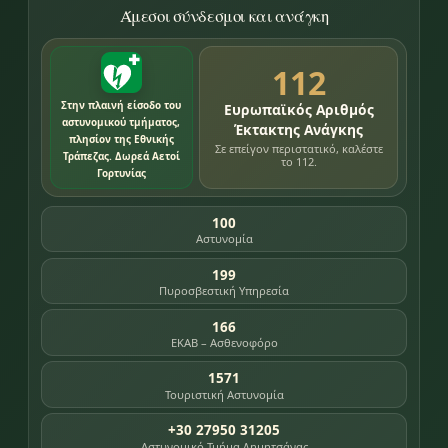
Άμεσοι σύνδεσμοι και ανάγκη
112
Στην πλαινή είσοδο του
Ευρωπαϊκός Αριθμός
αστυνομικού τμήματος,
Έκτακτης Ανάγκης
πλησίον της Εθνικής
Σε επείγον περιστατικό, καλέστε
Τράπεζας. Δωρεά Αετοί
το 112.
Γορτυνίας
100
Αστυνομία
199
Πυροσβεστική Υπηρεσία
166
ΕΚΑΒ – Ασθενοφόρο
1571
Τουριστική Αστυνομία
+30 27950 31205
Αστυνομικό Τμήμα Δημητσάνας