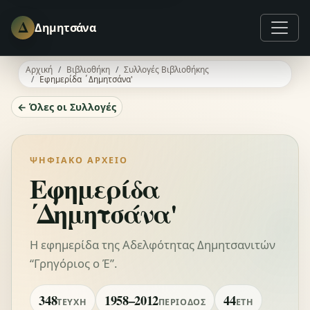
Δ
Δημητσάνα
Αρχική
Βιβλιοθήκη
Συλλογές Βιβλιοθήκης
Εφημερίδα ΄Δημητσάνα'
← Όλες οι Συλλογές
ΨΗΦΙΑΚΌ ΑΡΧΕΊΟ
Εφημερίδα
΄Δημητσάνα'
Η εφημερίδα της Αδελφότητας Δημητσανιτών
“Γρηγόριος ο Έ”.
348
1958–2012
44
ΤΕΎΧΗ
ΠΕΡΊΟΔΟΣ
ΈΤΗ