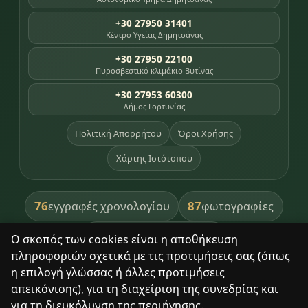
+30 27950 31401
Κέντρο Υγείας Δημητσάνας
+30 27950 22100
Πυροσβεστικό κλιμάκιο Βυτίνας
+30 27953 60300
Δήμος Γορτυνίας
Πολιτική Απορρήτου
Όροι Χρήσης
Χάρτης Ιστότοπου
76
87
εγγραφές χρονολογίου
φωτογραφίες
391
βιβλία βιβλιοθήκης
Ο σκοπός των cookies είναι η αποθήκευση
πληροφοριών σχετικά με τις προτιμήσεις σας (όπως
8
σημεία κληρονομιάς
η επιλογή γλώσσας ή άλλες προτιμήσεις
απεικόνισης), για τη διαχείριση της συνεδρίας και
για τη διευκόλυνση της περιήγησης.