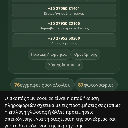
+30 27950 31401
Κέντρο Υγείας Δημητσάνας
+30 27950 22100
Πυροσβεστικό κλιμάκιο Βυτίνας
+30 27953 60300
Δήμος Γορτυνίας
Πολιτική Απορρήτου
Όροι Χρήσης
Χάρτης Ιστότοπου
76
87
εγγραφές χρονολογίου
φωτογραφίες
391
βιβλία βιβλιοθήκης
Ο σκοπός των cookies είναι η αποθήκευση
πληροφοριών σχετικά με τις προτιμήσεις σας (όπως
8
σημεία κληρονομιάς
η επιλογή γλώσσας ή άλλες προτιμήσεις
απεικόνισης), για τη διαχείριση της συνεδρίας και
για τη διευκόλυνση της περιήγησης.