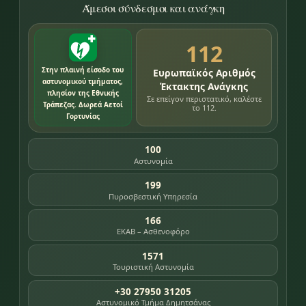
Άμεσοι σύνδεσμοι και ανάγκη
112
Στην πλαινή είσοδο του
Ευρωπαϊκός Αριθμός
αστυνομικού τμήματος,
Έκτακτης Ανάγκης
πλησίον της Εθνικής
Σε επείγον περιστατικό, καλέστε
Τράπεζας. Δωρεά Αετοί
το 112.
Γορτυνίας
100
Αστυνομία
199
Πυροσβεστική Υπηρεσία
166
ΕΚΑΒ – Ασθενοφόρο
1571
Τουριστική Αστυνομία
+30 27950 31205
Αστυνομικό Τμήμα Δημητσάνας