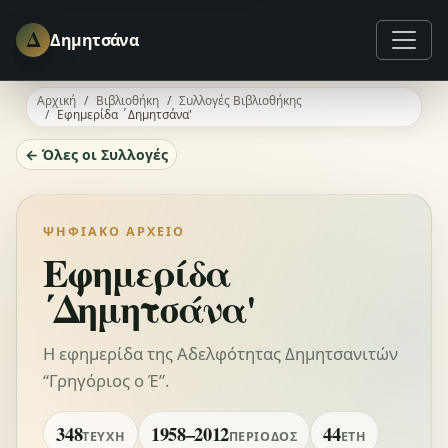
Δ
Δημητσάνα
Αρχική
Βιβλιοθήκη
Συλλογές Βιβλιοθήκης
Εφημερίδα ΄Δημητσάνα'
← Όλες οι Συλλογές
ΨΗΦΙΑΚΌ ΑΡΧΕΊΟ
Εφημερίδα
΄Δημητσάνα'
Η εφημερίδα της Αδελφότητας Δημητσανιτών
“Γρηγόριος ο Έ”.
348
1958–2012
44
ΤΕΎΧΗ
ΠΕΡΊΟΔΟΣ
ΈΤΗ