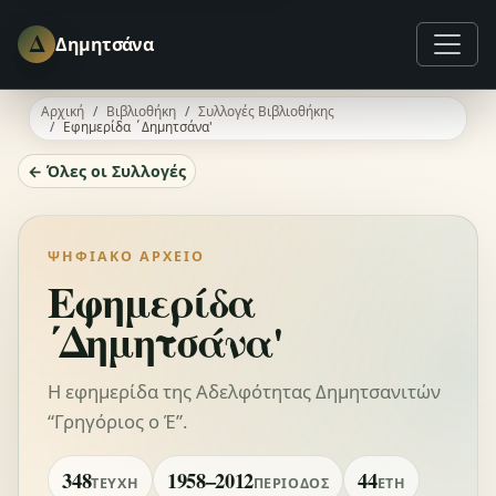
Δ
Δημητσάνα
Αρχική
Βιβλιοθήκη
Συλλογές Βιβλιοθήκης
Εφημερίδα ΄Δημητσάνα'
← Όλες οι Συλλογές
ΨΗΦΙΑΚΌ ΑΡΧΕΊΟ
Εφημερίδα
΄Δημητσάνα'
Η εφημερίδα της Αδελφότητας Δημητσανιτών
“Γρηγόριος ο Έ”.
348
1958–2012
44
ΤΕΎΧΗ
ΠΕΡΊΟΔΟΣ
ΈΤΗ