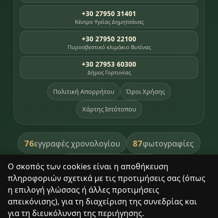
+30 27950 31401
Κέντρο Υγείας Δημητσάνας
+30 27950 22100
Πυροσβεστικό κλιμάκιο Βυτίνας
+30 27953 60300
Δήμος Γορτυνίας
Πολιτική Απορρήτου
Όροι Χρήσης
Χάρτης Ιστότοπου
76
87
εγγραφές χρονολογίου
φωτογραφίες
391
βιβλία βιβλιοθήκης
Ο σκοπός των cookies είναι η αποθήκευση
πληροφοριών σχετικά με τις προτιμήσεις σας (όπως
8
σημεία κληρονομιάς
η επιλογή γλώσσας ή άλλες προτιμήσεις
απεικόνισης), για τη διαχείριση της συνεδρίας και
για τη διευκόλυνση της περιήγησης.