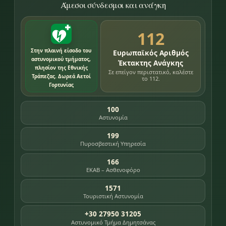
Άμεσοι σύνδεσμοι και ανάγκη
112
Στην πλαινή είσοδο του
Ευρωπαϊκός Αριθμός
αστυνομικού τμήματος,
Έκτακτης Ανάγκης
πλησίον της Εθνικής
Σε επείγον περιστατικό, καλέστε
Τράπεζας. Δωρεά Αετοί
το 112.
Γορτυνίας
100
Αστυνομία
199
Πυροσβεστική Υπηρεσία
166
ΕΚΑΒ – Ασθενοφόρο
1571
Τουριστική Αστυνομία
+30 27950 31205
Αστυνομικό Τμήμα Δημητσάνας