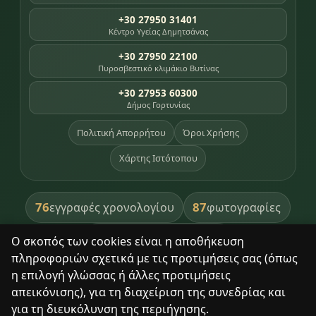
+30 27950 31401
Κέντρο Υγείας Δημητσάνας
+30 27950 22100
Πυροσβεστικό κλιμάκιο Βυτίνας
+30 27953 60300
Δήμος Γορτυνίας
Πολιτική Απορρήτου
Όροι Χρήσης
Χάρτης Ιστότοπου
76
87
εγγραφές χρονολογίου
φωτογραφίες
391
βιβλία βιβλιοθήκης
Ο σκοπός των cookies είναι η αποθήκευση
πληροφοριών σχετικά με τις προτιμήσεις σας (όπως
8
σημεία κληρονομιάς
η επιλογή γλώσσας ή άλλες προτιμήσεις
απεικόνισης), για τη διαχείριση της συνεδρίας και
για τη διευκόλυνση της περιήγησης.