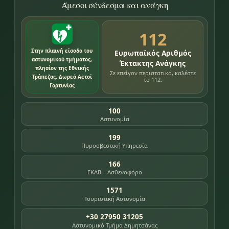
Άμεσοι σύνδεσμοι και ανάγκη
112
Στην πλαινή είσοδο του
Ευρωπαϊκός Αριθμός
αστυνομικού τμήματος,
Έκτακτης Ανάγκης
πλησίον της Εθνικής
Σε επείγον περιστατικό, καλέστε
Τράπεζας. Δωρεά Αετοί
το 112.
Γορτυνίας
100
Αστυνομία
199
Πυροσβεστική Υπηρεσία
166
ΕΚΑΒ – Ασθενοφόρο
1571
Τουριστική Αστυνομία
+30 27950 31205
Αστυνομικό Τμήμα Δημητσάνας