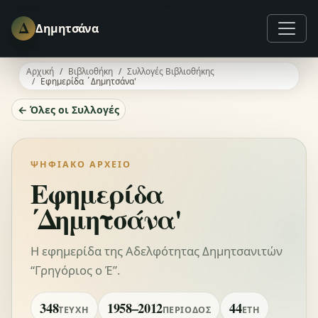
Δ
Δημητσάνα
Αρχική
Βιβλιοθήκη
Συλλογές Βιβλιοθήκης
Εφημερίδα ΄Δημητσάνα'
← Όλες οι Συλλογές
ΨΗΦΙΑΚΌ ΑΡΧΕΊΟ
Εφημερίδα
΄Δημητσάνα'
Η εφημερίδα της Αδελφότητας Δημητσανιτών
“Γρηγόριος ο Έ”.
348
1958–2012
44
ΤΕΎΧΗ
ΠΕΡΊΟΔΟΣ
ΈΤΗ