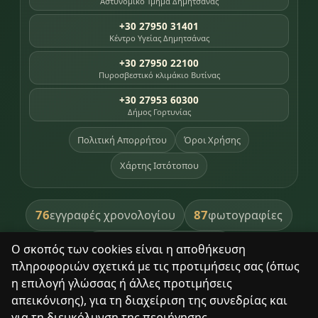
Αστυνομικό Τμήμα Δημητσάνας
+30 27950 31401
Κέντρο Υγείας Δημητσάνας
+30 27950 22100
Πυροσβεστικό κλιμάκιο Βυτίνας
+30 27953 60300
Δήμος Γορτυνίας
Πολιτική Απορρήτου
Όροι Χρήσης
Χάρτης Ιστότοπου
76
87
εγγραφές χρονολογίου
φωτογραφίες
391
βιβλία βιβλιοθήκης
Ο σκοπός των cookies είναι η αποθήκευση
πληροφοριών σχετικά με τις προτιμήσεις σας (όπως
8
σημεία κληρονομιάς
η επιλογή γλώσσας ή άλλες προτιμήσεις
απεικόνισης), για τη διαχείριση της συνεδρίας και
για τη διευκόλυνση της περιήγησης.