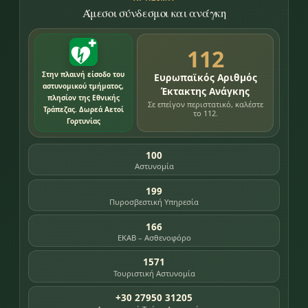
Άμεσοι σύνδεσμοι και ανάγκη
112
Στην πλαινή είσοδο του
Ευρωπαϊκός Αριθμός
αστυνομικού τμήματος,
Έκτακτης Ανάγκης
πλησίον της Εθνικής
Σε επείγον περιστατικό, καλέστε
Τράπεζας. Δωρεά Αετοί
το 112.
Γορτυνίας
100
Αστυνομία
199
Πυροσβεστική Υπηρεσία
166
ΕΚΑΒ – Ασθενοφόρο
1571
Τουριστική Αστυνομία
+30 27950 31205