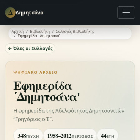
Δ
Δημητσάνα
Αρχική
Βιβλιοθήκη
Συλλογές Βιβλιοθήκης
Εφημερίδα ΄Δημητσάνα'
← Όλες οι Συλλογές
ΨΗΦΙΑΚΌ ΑΡΧΕΊΟ
Εφημερίδα
΄Δημητσάνα'
Η εφημερίδα της Αδελφότητας Δημητσανιτών
“Γρηγόριος ο Έ”.
348
1958–2012
44
ΤΕΎΧΗ
ΠΕΡΊΟΔΟΣ
ΈΤΗ