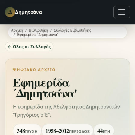
Δ
Δημητσάνα
Αρχική
Βιβλιοθήκη
Συλλογές Βιβλιοθήκης
Εφημερίδα ΄Δημητσάνα'
← Όλες οι Συλλογές
ΨΗΦΙΑΚΌ ΑΡΧΕΊΟ
Εφημερίδα
΄Δημητσάνα'
Η εφημερίδα της Αδελφότητας Δημητσανιτών
“Γρηγόριος ο Έ”.
348
1958–2012
44
ΤΕΎΧΗ
ΠΕΡΊΟΔΟΣ
ΈΤΗ