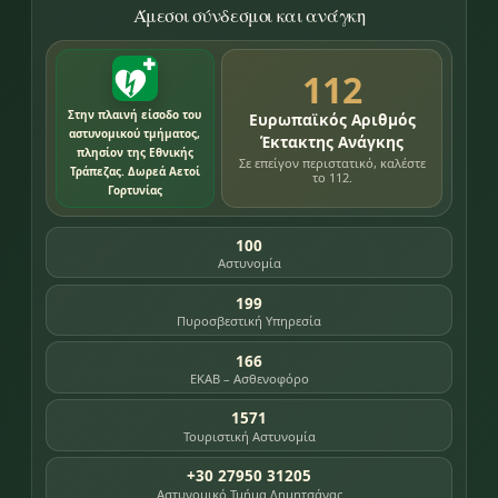
Άμεσοι σύνδεσμοι και ανάγκη
112
Στην πλαινή είσοδο του
Ευρωπαϊκός Αριθμός
αστυνομικού τμήματος,
Έκτακτης Ανάγκης
πλησίον της Εθνικής
Σε επείγον περιστατικό, καλέστε
Τράπεζας. Δωρεά Αετοί
το 112.
Γορτυνίας
100
Αστυνομία
199
Πυροσβεστική Υπηρεσία
166
ΕΚΑΒ – Ασθενοφόρο
1571
Τουριστική Αστυνομία
+30 27950 31205
Αστυνομικό Τμήμα Δημητσάνας