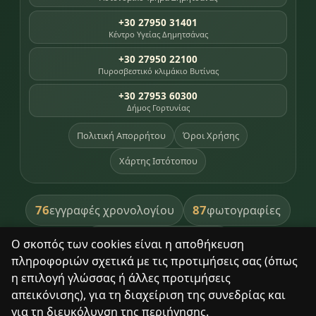
+30 27950 31401
Κέντρο Υγείας Δημητσάνας
+30 27950 22100
Πυροσβεστικό κλιμάκιο Βυτίνας
+30 27953 60300
Δήμος Γορτυνίας
Πολιτική Απορρήτου
Όροι Χρήσης
Χάρτης Ιστότοπου
76
87
εγγραφές χρονολογίου
φωτογραφίες
391
βιβλία βιβλιοθήκης
Ο σκοπός των cookies είναι η αποθήκευση
πληροφοριών σχετικά με τις προτιμήσεις σας (όπως
8
σημεία κληρονομιάς
η επιλογή γλώσσας ή άλλες προτιμήσεις
απεικόνισης), για τη διαχείριση της συνεδρίας και
για τη διευκόλυνση της περιήγησης.