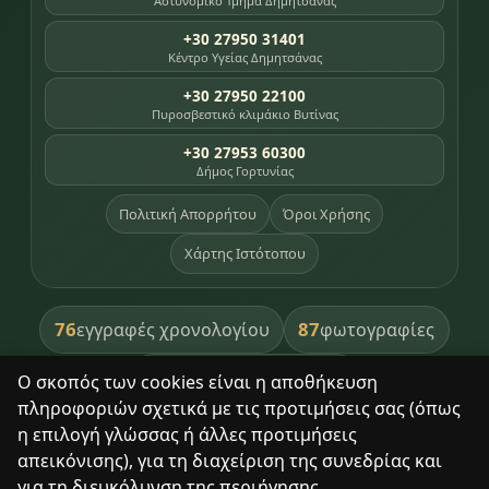
Αστυνομικό Τμήμα Δημητσάνας
+30 27950 31401
Κέντρο Υγείας Δημητσάνας
+30 27950 22100
Πυροσβεστικό κλιμάκιο Βυτίνας
+30 27953 60300
Δήμος Γορτυνίας
Πολιτική Απορρήτου
Όροι Χρήσης
Χάρτης Ιστότοπου
76
87
εγγραφές χρονολογίου
φωτογραφίες
391
βιβλία βιβλιοθήκης
Ο σκοπός των cookies είναι η αποθήκευση
πληροφοριών σχετικά με τις προτιμήσεις σας (όπως
8
σημεία κληρονομιάς
η επιλογή γλώσσας ή άλλες προτιμήσεις
απεικόνισης), για τη διαχείριση της συνεδρίας και
για τη διευκόλυνση της περιήγησης.