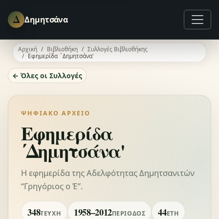
Δ
Δημητσάνα
Αρχική
Βιβλιοθήκη
Συλλογές Βιβλιοθήκης
Εφημερίδα ΄Δημητσάνα'
← Όλες οι Συλλογές
ΨΗΦΙΑΚΌ ΑΡΧΕΊΟ
Εφημερίδα
΄Δημητσάνα'
Η εφημερίδα της Αδελφότητας Δημητσανιτών
“Γρηγόριος ο Έ”.
348
1958–2012
44
ΤΕΎΧΗ
ΠΕΡΊΟΔΟΣ
ΈΤΗ