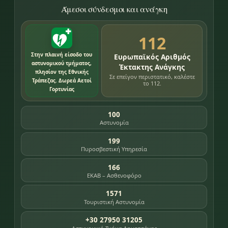
Άμεσοι σύνδεσμοι και ανάγκη
112
Στην πλαινή είσοδο του
Ευρωπαϊκός Αριθμός
αστυνομικού τμήματος,
Έκτακτης Ανάγκης
πλησίον της Εθνικής
Σε επείγον περιστατικό, καλέστε
Τράπεζας. Δωρεά Αετοί
το 112.
Γορτυνίας
100
Αστυνομία
199
Πυροσβεστική Υπηρεσία
166
ΕΚΑΒ – Ασθενοφόρο
1571
Τουριστική Αστυνομία
+30 27950 31205