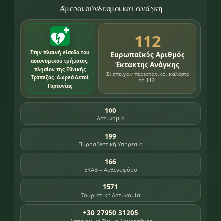
Άμεσοι σύνδεσμοι και ανάγκη
112
Στην πλαινή είσοδο του
Ευρωπαϊκός Αριθμός
αστυνομικού τμήματος,
Έκτακτης Ανάγκης
πλησίον της Εθνικής
Σε επείγον περιστατικό, καλέστε
Τράπεζας. Δωρεά Αετοί
το 112.
Γορτυνίας
100
Αστυνομία
199
Πυροσβεστική Υπηρεσία
166
ΕΚΑΒ – Ασθενοφόρο
1571
Τουριστική Αστυνομία
+30 27950 31205
Αστυνομικό Τμήμα Δημητσάνας