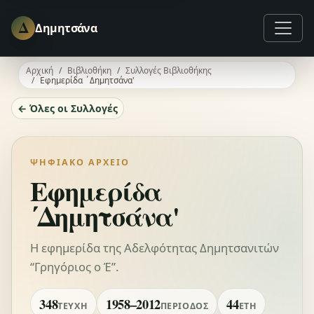
Δ
Δημητσάνα
Αρχική
Βιβλιοθήκη
Συλλογές Βιβλιοθήκης
Εφημερίδα ΄Δημητσάνα'
← Όλες οι Συλλογές
ΨΗΦΙΑΚΌ ΑΡΧΕΊΟ
Εφημερίδα
΄Δημητσάνα'
Η εφημερίδα της Αδελφότητας Δημητσανιτών
“Γρηγόριος ο Έ”.
348
1958–2012
44
ΤΕΎΧΗ
ΠΕΡΊΟΔΟΣ
ΈΤΗ