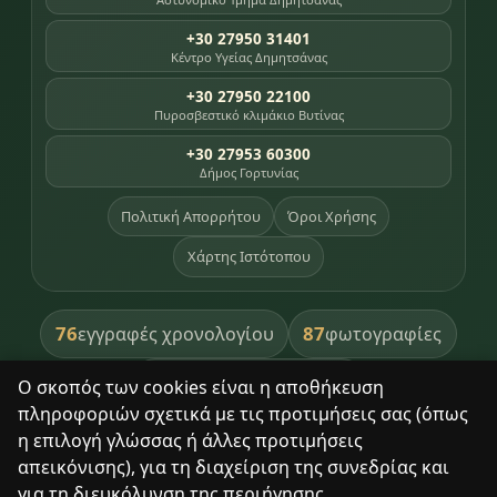
+30 27950 31401
Κέντρο Υγείας Δημητσάνας
+30 27950 22100
Πυροσβεστικό κλιμάκιο Βυτίνας
+30 27953 60300
Δήμος Γορτυνίας
Πολιτική Απορρήτου
Όροι Χρήσης
Χάρτης Ιστότοπου
76
87
εγγραφές χρονολογίου
φωτογραφίες
391
βιβλία βιβλιοθήκης
Ο σκοπός των cookies είναι η αποθήκευση
πληροφοριών σχετικά με τις προτιμήσεις σας (όπως
8
σημεία κληρονομιάς
η επιλογή γλώσσας ή άλλες προτιμήσεις
απεικόνισης), για τη διαχείριση της συνεδρίας και
για τη διευκόλυνση της περιήγησης.