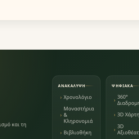
ΑΝΑΚΆΛΥΨΗ
ΨΗΦΙΑΚΆ
360°
Χρονολόγιο
Διαδρομ
Μοναστήρια
3D Χάρτ
&
Κληρονομιά
ισμό και τη
3D
Αξιοθέα
Βιβλιοθήκη