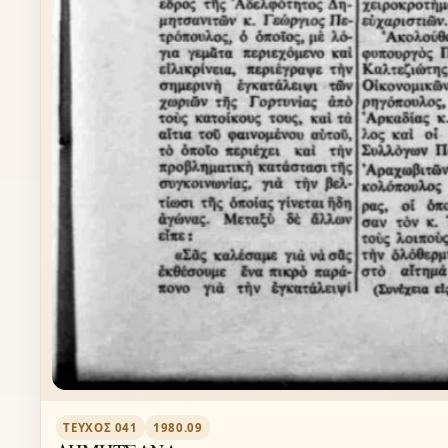
ΤΕΎΧΟΣ 041
1980.09