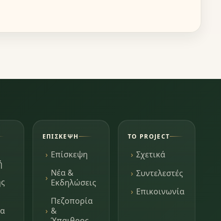
ΕΠΊΣΚΕΨΗ
ΤΟ PROJECT
Επίσκεψη
Σχετικά
ή
Νέα &
Συντελεστές
ης
Εκδηλώσεις
Επικοινωνία
Πεζοπορία
τα
&
Ύπαιθρος