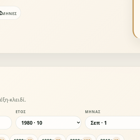
2
ΜΉΝΕΣ
έξη-κλειδί.
ΈΤΟΣ
ΜΉΝΑΣ