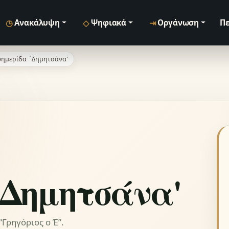
◷
◇
⇥
Ανακάλυψη
Ψηφιακά
Οργάνωση
Πε
ημερίδα ΄Δημητσάνα'
΄Δημητσάνα'
Γρηγόριος ο Έ”.