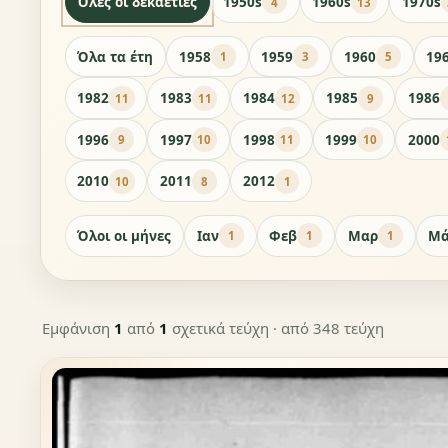
Όλες οι δεκαετίες
1950s
1960s
1970s
4
13
Όλα τα έτη
1958
1959
1960
19
1
3
5
1982
1983
1984
1985
1986
11
11
12
9
1996
1997
1998
1999
2000
9
10
11
10
2010
2011
2012
10
8
1
Όλοι οι μήνες
Ιαν
Φεβ
Μαρ
Μά
1
1
1
Εμφάνιση
1
από
1
σχετικά τεύχη
· από 348 τεύχη