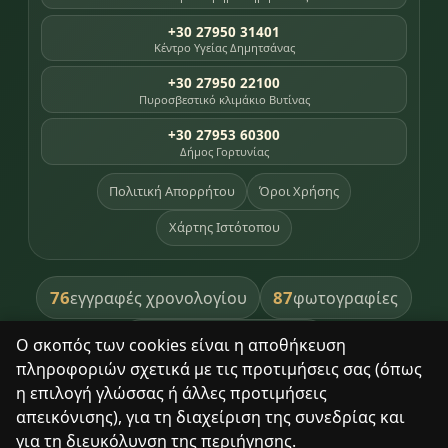
+30 27950 31401
Κέντρο Υγείας Δημητσάνας
+30 27950 22100
Πυροσβεστικό κλιμάκιο Βυτίνας
+30 27953 60300
Δήμος Γορτυνίας
Πολιτική Απορρήτου
Όροι Χρήσης
Χάρτης Ιστότοπου
76
87
εγγραφές χρονολογίου
φωτογραφίες
391
βιβλία βιβλιοθήκης
Ο σκοπός των cookies είναι η αποθήκευση
πληροφοριών σχετικά με τις προτιμήσεις σας (όπως
8
σημεία κληρονομιάς
η επιλογή γλώσσας ή άλλες προτιμήσεις
απεικόνισης), για τη διαχείριση της συνεδρίας και
για τη διευκόλυνση της περιήγησης.