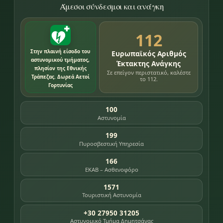
Άμεσοι σύνδεσμοι και ανάγκη
112
Στην πλαινή είσοδο του
Ευρωπαϊκός Αριθμός
αστυνομικού τμήματος,
Έκτακτης Ανάγκης
πλησίον της Εθνικής
Σε επείγον περιστατικό, καλέστε
Τράπεζας. Δωρεά Αετοί
το 112.
Γορτυνίας
100
Αστυνομία
199
Πυροσβεστική Υπηρεσία
166
ΕΚΑΒ – Ασθενοφόρο
1571
Τουριστική Αστυνομία
+30 27950 31205
Αστυνομικό Τμήμα Δημητσάνας