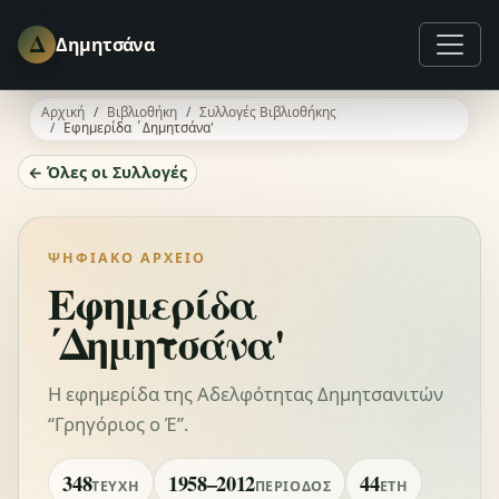
Δ
Δημητσάνα
Αρχική
Βιβλιοθήκη
Συλλογές Βιβλιοθήκης
Εφημερίδα ΄Δημητσάνα'
← Όλες οι Συλλογές
ΨΗΦΙΑΚΌ ΑΡΧΕΊΟ
Εφημερίδα
΄Δημητσάνα'
Η εφημερίδα της Αδελφότητας Δημητσανιτών
“Γρηγόριος ο Έ”.
348
1958–2012
44
ΤΕΎΧΗ
ΠΕΡΊΟΔΟΣ
ΈΤΗ