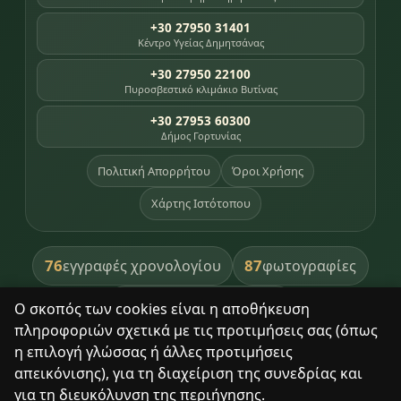
+30 27950 31401
Κέντρο Υγείας Δημητσάνας
+30 27950 22100
Πυροσβεστικό κλιμάκιο Βυτίνας
+30 27953 60300
Δήμος Γορτυνίας
Πολιτική Απορρήτου
Όροι Χρήσης
Χάρτης Ιστότοπου
76
87
εγγραφές χρονολογίου
φωτογραφίες
391
βιβλία βιβλιοθήκης
Ο σκοπός των cookies είναι η αποθήκευση
πληροφοριών σχετικά με τις προτιμήσεις σας (όπως
8
σημεία κληρονομιάς
η επιλογή γλώσσας ή άλλες προτιμήσεις
απεικόνισης), για τη διαχείριση της συνεδρίας και
για τη διευκόλυνση της περιήγησης.