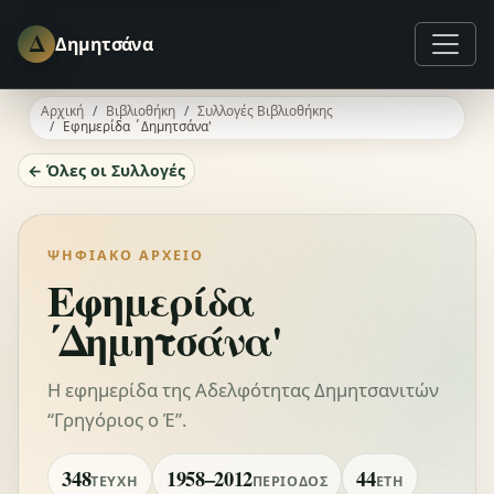
Δ
Δημητσάνα
Αρχική
Βιβλιοθήκη
Συλλογές Βιβλιοθήκης
Εφημερίδα ΄Δημητσάνα'
← Όλες οι Συλλογές
ΨΗΦΙΑΚΌ ΑΡΧΕΊΟ
Εφημερίδα
΄Δημητσάνα'
Η εφημερίδα της Αδελφότητας Δημητσανιτών
“Γρηγόριος ο Έ”.
348
1958–2012
44
ΤΕΎΧΗ
ΠΕΡΊΟΔΟΣ
ΈΤΗ