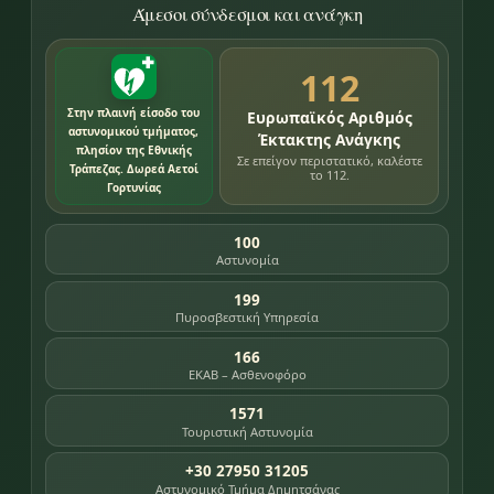
Άμεσοι σύνδεσμοι και ανάγκη
112
Στην πλαινή είσοδο του
Ευρωπαϊκός Αριθμός
αστυνομικού τμήματος,
Έκτακτης Ανάγκης
πλησίον της Εθνικής
Σε επείγον περιστατικό, καλέστε
Τράπεζας. Δωρεά Αετοί
το 112.
Γορτυνίας
100
Αστυνομία
199
Πυροσβεστική Υπηρεσία
166
ΕΚΑΒ – Ασθενοφόρο
1571
Τουριστική Αστυνομία
+30 27950 31205
Αστυνομικό Τμήμα Δημητσάνας