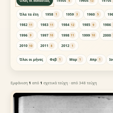
Όλες οι δεκαετίες
1950s
1960s
1970s
4
13
Όλα τα έτη
1958
1959
1960
19
1
3
5
1982
1983
1984
1985
1986
11
11
12
9
1996
1997
1998
1999
2000
9
10
11
10
2010
2011
2012
10
8
1
Όλοι οι μήνες
Φεβ
Μαρ
Απρ
Ι
1
1
1
Εμφάνιση
1
από
1
σχετικά τεύχη
· από 348 τεύχη