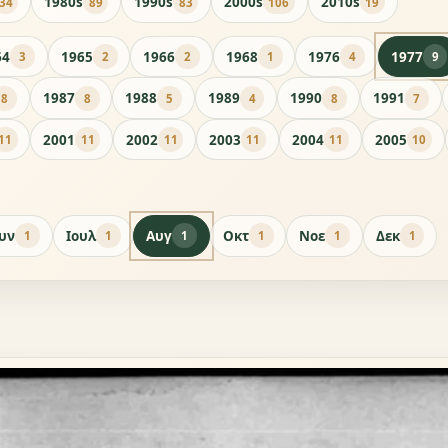
1980s
1990s
2000s
2010s
34
89
83
106
19
64
1965
1966
1968
1976
1977
3
2
2
1
4
9
1987
1988
1989
1990
1991
8
8
5
4
8
7
2001
2002
2003
2004
2005
11
11
11
11
11
10
ουν
Ιουλ
Αυγ
Οκτ
Νοε
Δεκ
1
1
1
1
1
1