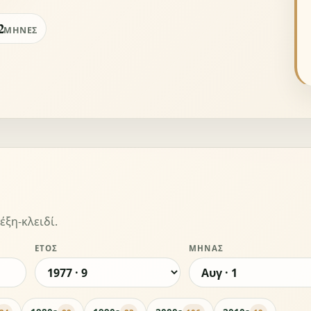
2
ΜΉΝΕΣ
έξη-κλειδί.
ΈΤΟΣ
ΜΉΝΑΣ