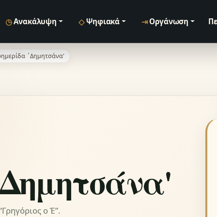
◷
◇
⇥
Ανακάλυψη
Ψηφιακά
Οργάνωση
Πε
ημερίδα ΄Δημητσάνα'
΄Δημητσάνα'
Γρηγόριος ο Έ”.