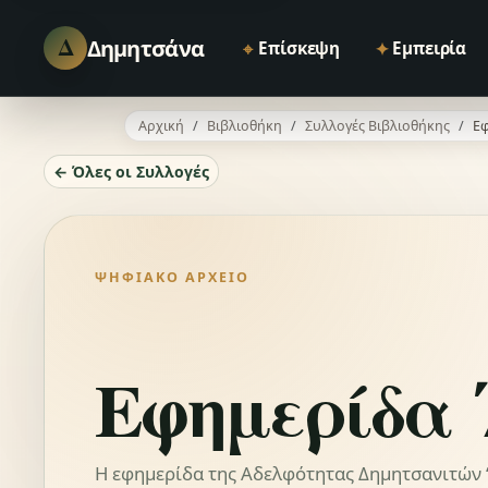
Δ
Δημητσάνα
⌖
✦
Επίσκεψη
Εμπειρία
Αρχική
Βιβλιοθήκη
Συλλογές Βιβλιοθήκης
Εφ
← Όλες οι Συλλογές
ΨΗΦΙΑΚΌ ΑΡΧΕΊΟ
Εφημερίδα 
Η εφημερίδα της Αδελφότητας Δημητσανιτών “