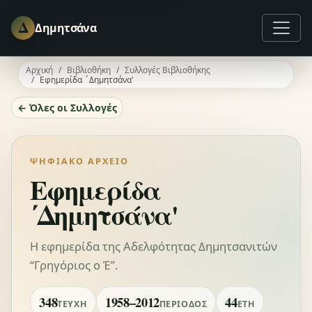
Δ
Δημητσάνα
Αρχική
Βιβλιοθήκη
Συλλογές Βιβλιοθήκης
Εφημερίδα ΄Δημητσάνα'
← Όλες οι Συλλογές
ΨΗΦΙΑΚΌ ΑΡΧΕΊΟ
Εφημερίδα
΄Δημητσάνα'
Η εφημερίδα της Αδελφότητας Δημητσανιτών
“Γρηγόριος ο Έ”.
348
1958–2012
44
ΤΕΎΧΗ
ΠΕΡΊΟΔΟΣ
ΈΤΗ