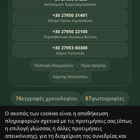
Αστυνομικό Τμήμα Δημητσάνας
+30 27950 31401
Κέντρο Υγείας Δημητσάνας
+30 27950 22100
Πυροσβεστικό κλιμάκιο Βυτίνας
+30 27953 60300
Δήμος Γορτυνίας
Πολιτική Απορρήτου
Όροι Χρήσης
Χάρτης Ιστότοπου
76
87
εγγραφές χρονολογίου
φωτογραφίες
391
βιβλία βιβλιοθήκης
Ο σκοπός των cookies είναι η αποθήκευση
πληροφοριών σχετικά με τις προτιμήσεις σας (όπως
8
σημεία κληρονομιάς
η επιλογή γλώσσας ή άλλες προτιμήσεις
απεικόνισης), για τη διαχείριση της συνεδρίας και