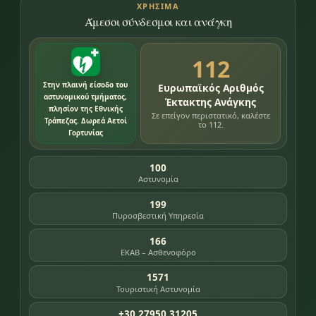
ΧΡΉΣΙΜΑ
Άμεσοι σύνδεσμοι και ανάγκη
112
Στην πλαινή είσοδο του
Ευρωπαϊκός Αριθμός
αστυνομικού τμήματος,
Έκτακτης Ανάγκης
πλησίον της Εθνικής
Σε επείγον περιστατικό, καλέστε
Τράπεζας. Δωρεά Αετοί
το 112.
Γορτυνίας
100
Αστυνομία
199
Πυροσβεστική Υπηρεσία
166
ΕΚΑΒ – Ασθενοφόρο
1571
Τουριστική Αστυνομία
+30 27950 31205