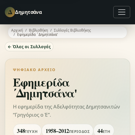
Δ
Δημητσάνα
Αρχική
Βιβλιοθήκη
Συλλογές Βιβλιοθήκης
Εφημερίδα ΄Δημητσάνα'
← Όλες οι Συλλογές
ΨΗΦΙΑΚΌ ΑΡΧΕΊΟ
Εφημερίδα
΄Δημητσάνα'
Η εφημερίδα της Αδελφότητας Δημητσανιτών
“Γρηγόριος ο Έ”.
348
1958–2012
44
ΤΕΎΧΗ
ΠΕΡΊΟΔΟΣ
ΈΤΗ