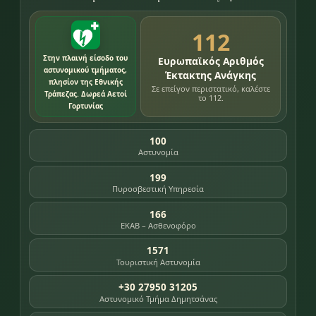
112
Στην πλαινή είσοδο του
Ευρωπαϊκός Αριθμός
αστυνομικού τμήματος,
Έκτακτης Ανάγκης
πλησίον της Εθνικής
Σε επείγον περιστατικό, καλέστε
Τράπεζας. Δωρεά Αετοί
το 112.
Γορτυνίας
100
Αστυνομία
199
Πυροσβεστική Υπηρεσία
166
ΕΚΑΒ – Ασθενοφόρο
1571
Τουριστική Αστυνομία
+30 27950 31205
Αστυνομικό Τμήμα Δημητσάνας