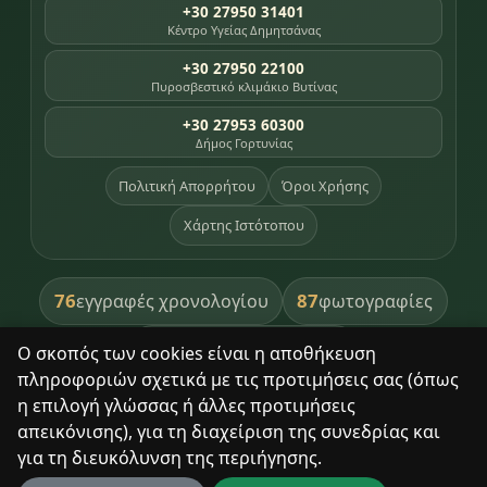
+30 27950 31401
Κέντρο Υγείας Δημητσάνας
+30 27950 22100
Πυροσβεστικό κλιμάκιο Βυτίνας
+30 27953 60300
Δήμος Γορτυνίας
Πολιτική Απορρήτου
Όροι Χρήσης
Χάρτης Ιστότοπου
76
87
εγγραφές χρονολογίου
φωτογραφίες
391
βιβλία βιβλιοθήκης
Ο σκοπός των cookies είναι η αποθήκευση
πληροφοριών σχετικά με τις προτιμήσεις σας (όπως
8
σημεία κληρονομιάς
η επιλογή γλώσσας ή άλλες προτιμήσεις
απεικόνισης), για τη διαχείριση της συνεδρίας και
για τη διευκόλυνση της περιήγησης.
Με σεβασμό στον τόπο και τους ανθρώπους του.