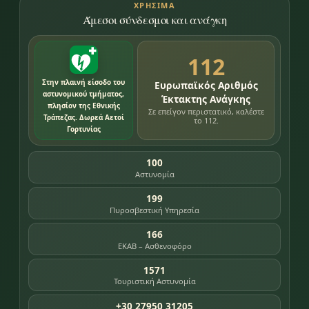
ΧΡΉΣΙΜΑ
Άμεσοι σύνδεσμοι και ανάγκη
112
Στην πλαινή είσοδο του
Ευρωπαϊκός Αριθμός
αστυνομικού τμήματος,
Έκτακτης Ανάγκης
πλησίον της Εθνικής
Σε επείγον περιστατικό, καλέστε
Τράπεζας. Δωρεά Αετοί
το 112.
Γορτυνίας
100
Αστυνομία
199
Πυροσβεστική Υπηρεσία
166
ΕΚΑΒ – Ασθενοφόρο
1571
Τουριστική Αστυνομία
+30 27950 31205