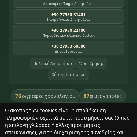
Αστυνομικό Τμήμα Δημητσάνας
+30 27950 31401
Κέντρο Υγείας Δημητσάνας
+30 27950 22100
Πυροσβεστικό κλιμάκιο Βυτίνας
+30 27953 60300
Δήμος Γορτυνίας
Πολιτική Απορρήτου
Όροι Χρήσης
Χάρτης Ιστότοπου
76
87
εγγραφές χρονολογίου
φωτογραφίες
391
βιβλία βιβλιοθήκης
Ο σκοπός των cookies είναι η αποθήκευση
πληροφοριών σχετικά με τις προτιμήσεις σας (όπως
8
σημεία κληρονομιάς
η επιλογή γλώσσας ή άλλες προτιμήσεις
απεικόνισης), για τη διαχείριση της συνεδρίας και