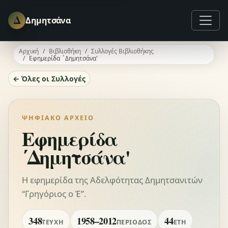
Δ
Δημητσάνα
Αρχική
Βιβλιοθήκη
Συλλογές Βιβλιοθήκης
Εφημερίδα ΄Δημητσάνα'
← Όλες οι Συλλογές
ΨΗΦΙΑΚΌ ΑΡΧΕΊΟ
Εφημερίδα
΄Δημητσάνα'
Η εφημερίδα της Αδελφότητας Δημητσανιτών
“Γρηγόριος ο Έ”.
348
1958–2012
44
ΤΕΎΧΗ
ΠΕΡΊΟΔΟΣ
ΈΤΗ